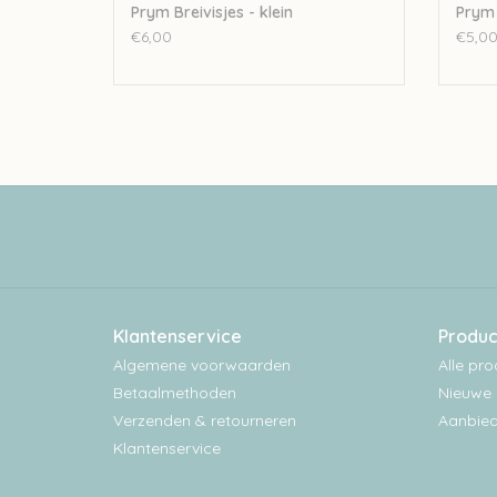
Prym Breivisjes - klein
Prym 
€6,00
€5,0
Klantenservice
Produc
Algemene voorwaarden
Alle pr
Betaalmethoden
Nieuwe 
Verzenden & retourneren
Aanbied
Klantenservice