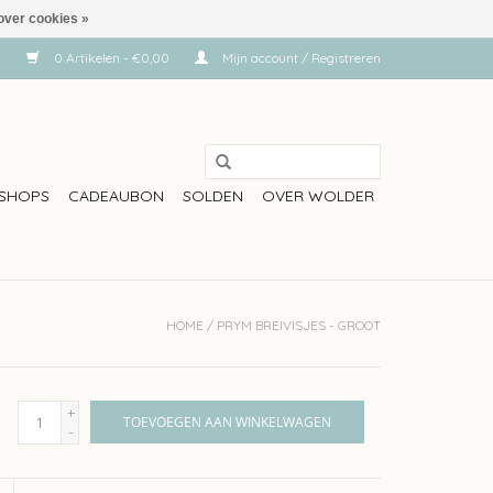
over cookies »
0 Artikelen - €0,00
Mijn account / Registreren
SHOPS
CADEAUBON
SOLDEN
OVER WOLDER
HOME
/
PRYM BREIVISJES - GROOT
+
TOEVOEGEN AAN WINKELWAGEN
-