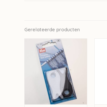
Gerelateerde producten
Prym Prym Breivisjes - klein
TOEVOEGEN AAN WINKELWAGEN
TO