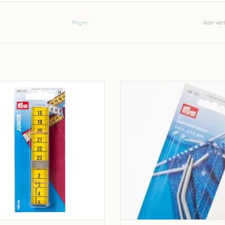
Prym
Aan verl
Prym Prym lintmeter - 150cm
Prym Pym kabelnaalden
EVOEGEN AAN WINKELWAGEN
TOEVOEGEN AAN WINKELWA