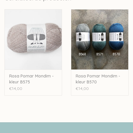
Stekenverhouding 10-10cm: 28-32steken en 42-48naalden
Handwas
Je kan heel wat sokkenpatronen voor deze wol vinden:
Meias da tia barborita socks
Ascent socks
Brioche on the beach shawl
Azulejo socks
YY socks
Iro Iro socks
Burgeon socks
Rosa Pomar Mondim -
Rosa Pomar Mondim -
kleur B575
kleur B570
En de prachtige sweater
Piece of Silver
uit
Laine 1
.
€14,00
€14,00
Let op: de kleur op beeld kan afwijken van de werkelijke kleur.
Deze wol wordt artisanaal verwerkt, hierdoor kan een
opmerkelijk verschil zitten tussen de verschillende baden.