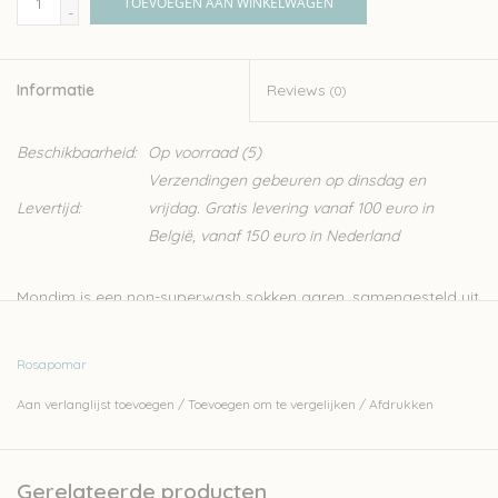
TOEVOEGEN AAN WINKELWAGEN
-
Over wolder
Informatie
Reviews
(0)
Beschikbaarheid:
Op voorraad
(5)
Verzendingen gebeuren op dinsdag en
Levertijd:
vrijdag. Gratis levering vanaf 100 euro in
België, vanaf 150 euro in Nederland
Mondim is een non-superwash sokken garen, samengesteld uit
100% Portugese wol. Naast sokken kan je met dit garen ook
lichte truien breien. Rosa Pomar is een klein Portugees merk
Rosapomar
waarvan de wol in Portugal wordt geproduceerd en verwerkt.
Aan verlanglijst toevoegen
/
Toevoegen om te vergelijken
/
Afdrukken
Nld: 2-3mm
100gr-385m
Gerelateerde producten
100% Portugese wol