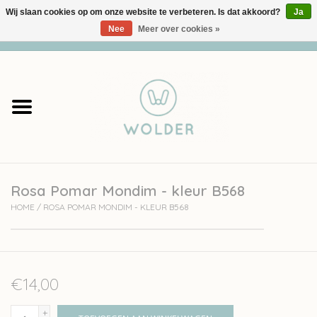
Wij slaan cookies op om onze website te verbeteren. Is dat akkoord?
Ja
Nee
Meer over cookies »
0 Artikelen - €0,00
Home
Garens
Pakketten
Rosa Pomar Mondim - kleur B568
Accessoires
HOME
/
ROSA POMAR MONDIM - KLEUR B568
workshops
Cadeaubon
€14,00
Solden
+