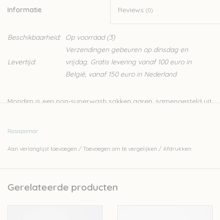
Informatie
Reviews
(0)
Beschikbaarheid:
Op voorraad
(3)
Verzendingen gebeuren op dinsdag en
Levertijd:
vrijdag. Gratis levering vanaf 100 euro in
België, vanaf 150 euro in Nederland
Mondim is een non-superwash sokken garen, samengesteld uit
100% Portugese wol. Naast sokken kan je met dit garen ook
lichte truien breien. Rosa Pomar is een klein Portugees merk
Rosapomar
waarvan de wol in Portugal wordt geproduceerd en verwerkt.
Aan verlanglijst toevoegen
/
Toevoegen om te vergelijken
/
Afdrukken
Nld: 2-3mm
100gr-385m
Gerelateerde producten
100% Portugese wol
Stekenverhouding 10-10cm: 28-32steken en 42-48naalden
Handwas