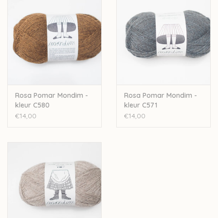
Je kan heel wat sokkenpatronen voor deze wol vinden:
Meias da tia barborita socks
Ascent socks
Brioche on the beach shawl
Azulejo socks
YY socks
Iro Iro socks
Burgeon socks
Rosa Pomar Mondim -
Rosa Pomar Mondim -
kleur C580
kleur C571
En de prachtige sweater
Piece of Silver
uit
Laine 1
.
€14,00
€14,00
Let op: de kleur op beeld kan afwijken van de werkelijke kleur.
Deze wol wordt artisanaal verwerkt, hierdoor kan een
opmerkelijk verschil zitten tussen de verschillende baden.