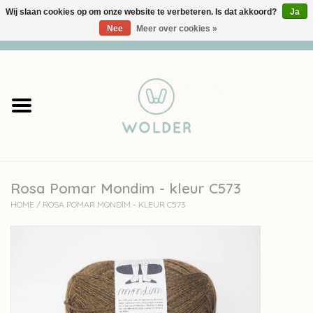
Wij slaan cookies op om onze website te verbeteren. Is dat akkoord?
Ja
Nee
Meer over cookies »
0 Artikelen - €0,00
Home
Garens
Pakketten
Rosa Pomar Mondim - kleur C573
Accessoires
HOME
/
ROSA POMAR MONDIM - KLEUR C573
workshops
Cadeaubon
Solden