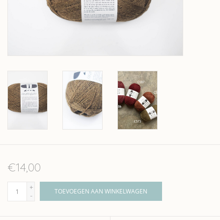
Over wolder
€14,00
+
TOEVOEGEN AAN WINKELWAGEN
-