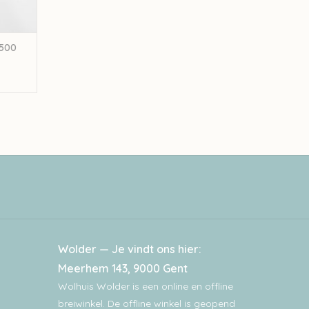
 500
Wolder — Je vindt ons hier:
Meerhem 143, 9000 Gent
Wolhuis Wolder is een online en offline
breiwinkel. De offline winkel is geopend