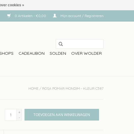
over cookies »
0 Artikelen - €0,00
Mijn account / Registreren
SHOPS
CADEAUBON
SOLDEN
OVER WOLDER
HOME
/
ROSA POMAR MONDIM - KLEUR C587
+
TOEVOEGEN AAN WINKELWAGEN
-