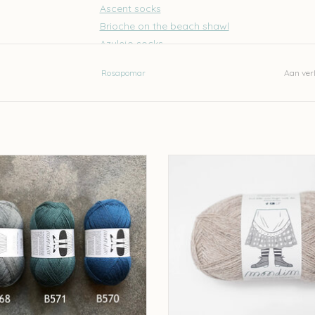
Ascent socks
Brioche on the beach shawl
Azulejo socks
YY socks
Rosapomar
Aan verl
Iro Iro socks
Burgeon socks
En de prachtige sweater
Piece of Silver
uit
Lain
Let op: de kleur op beeld kan afwijken van de 
omar Rosa Pomar Mondim - kleur
Rosapomar Rosa Pomar Mondim -
verwerkt, hierdoor kan een opmerkelijk verschi
B570
500
EVOEGEN AAN WINKELWAGEN
TOEVOEGEN AAN WINKELWA