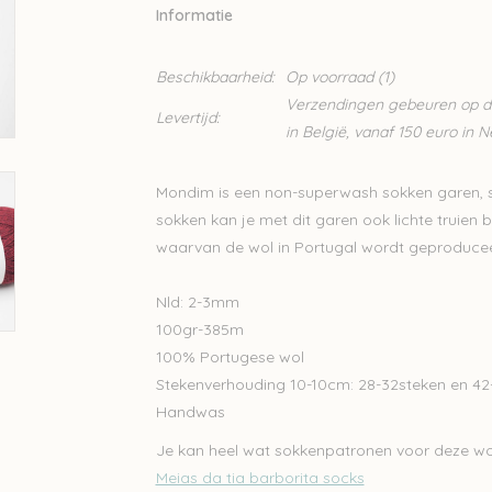
Informatie
Beschikbaarheid:
Op voorraad
(1)
Verzendingen gebeuren op din
Levertijd:
in België, vanaf 150 euro in 
Mondim is een non-superwash sokken garen, 
sokken kan je met dit garen ook lichte truien 
waarvan de wol in Portugal wordt geproducee
Nld: 2-3mm
100gr-385m
100% Portugese wol
Stekenverhouding 10-10cm: 28-32steken en 4
Handwas
Je kan heel wat sokkenpatronen voor deze wol
Meias da tia barborita socks