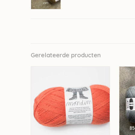
Gerelateerde producten
Rosapomar Rosa Pomar Mondim - kleur
Rosap
A582
TOEVOEGEN AAN WINKELWAGEN
TO