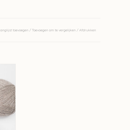
anglijst toevoegen
/
Toevoegen om te vergelijken
/
Afdrukken
e 1
.
werkelijke kleur. Deze wol wordt artisanaal
 kleur
l zitten tussen de verschillende baden.
GEN