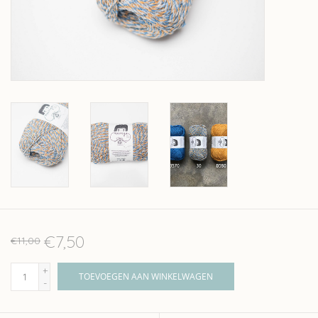
Over wolder
€7,50
€11,00
+
TOEVOEGEN AAN WINKELWAGEN
-