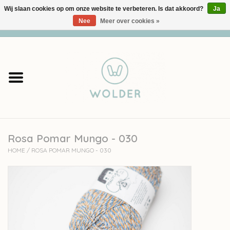
Wij slaan cookies op om onze website te verbeteren. Is dat akkoord?
Ja
Nee
Meer over cookies »
0 Artikelen - €0,00
Home
Garens
Pakketten
Rosa Pomar Mungo - 030
Accessoires
HOME
/
ROSA POMAR MUNGO - 030
workshops
Cadeaubon
Solden