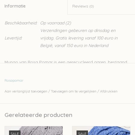
Informatie
Reviews
(0)
Beschikbaarheid:
Op voorraad
(2)
Verzendingen gebeuren op dinsdag en
Levertijd:
vrijdag. Gratis levering vanaf 100 euro in
België, vanaf 150 euro in Nederland
Mungo van Rosa Pomar is een gerecycleerd garen, bestaand
uit 50% gerecycleerd katoen en 50% gerecycleerde wol van
Spaanse of Portugese afkomst.
Rosapomar
Rosa Pomar is een klein Portugees merk waarvan de wol in
Aan verlanglijst toevoegen
/
Toevoegen om te vergelijken
/
Afdrukken
Portugal wordt geproduceerd en verwerkt. Ze produceren hun
garen met aandacht voor milieu en ecologie.
Nld: 4-5mm
Gerelateerde producten
100gr - 220m
Stekenverhouding 10-10cm: 19st-26r
SALE
SALE