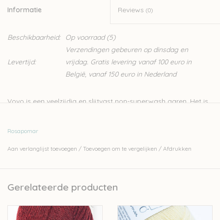
Informatie
Reviews
(0)
Beschikbaarheid:
Op voorraad
(5)
Verzendingen gebeuren op dinsdag en
Levertijd:
vrijdag. Gratis levering vanaf 100 euro in
België, vanaf 150 euro in Nederland
Vovo is een veelzijdig en slijtvast non-superwash garen. Het is
gemaakt van fijne Portugese wol, voornamelijk van Serra da
Estrela-schapen. Deze wol is een geweldige keuze voor truien
Rosapomar
en vesten die bedoeld zijn voor dagelijks gebruik. Vovo is
Aan verlanglijst toevoegen
/
Toevoegen om te vergelijken
/
Afdrukken
gemaakt van de wol van schapen van vrije uitloop, vrij van
mulesing. Leuk weetje: vovo betekent oma.
Rosa Pomar is een klein Portugees wolbedrijfje dat zijn wol
Gerelateerde producten
lokaal teelt, spint, twijnt en verft.
100% wol