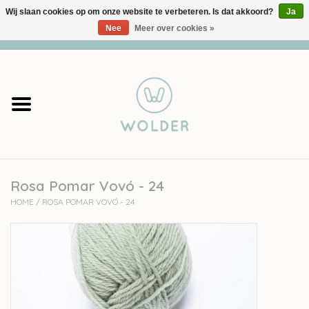
Wij slaan cookies op om onze website te verbeteren. Is dat akkoord?
Ja
Nee
Meer over cookies »
0 Artikelen - €0,00
Home
Garens
Pakketten
Rosa Pomar Vovó - 24
Accessoires
HOME
/
ROSA POMAR VOVÓ - 24
workshops
Cadeaubon
Solden