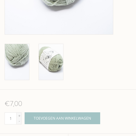
Over wolder
€7,00
+
TOEVOEGEN AAN WINKELWAGEN
-