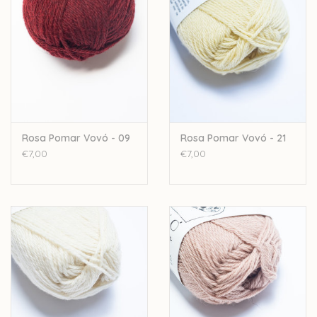
50gr - 143meter
nld: 3,5mm - 4,5mm
sportweight
4ply
Stekenverhouding: 20-23st /28-32 rijen
Let op: de kleur op beeld kan afwijken van de werkelijke kleur.
Rosa Pomar Vovó - 09
Rosa Pomar Vovó - 21
€7,00
€7,00