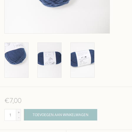
Over wolder
€7,00
+
TOEVOEGEN AAN WINKELWAGEN
-