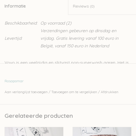
Informatie
Reviews
(0)
Beschikbaarheid:
Op voorraad
(2)
Verzendingen gebeuren op dinsdag en
Levertijd:
vrijdag. Gratis levering vanaf 100 euro in
België, vanaf 150 euro in Nederland
Vovo is een veelzijdig en slijtvast non-superwash garen. Het is
gemaakt van fijne Portugese wol, voornamelijk van Serra da
Estrela-schapen. Deze wol is een geweldige keuze voor truien
Rosapomar
en vesten die bedoeld zijn voor dagelijks gebruik. Vovo is
Aan verlanglijst toevoegen
/
Toevoegen om te vergelijken
/
Afdrukken
gemaakt van de wol van schapen van vrije uitloop, vrij van
mulesing. Leuk weetje: vovo betekent oma.
Rosa Pomar is een klein Portugees wolbedrijfje dat zijn wol
Gerelateerde producten
lokaal teelt, spint, twijnt en verft.
100% wol