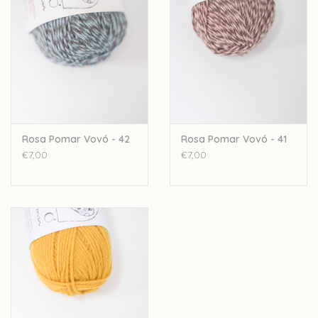
50gr - 143meter
nld: 3,5mm - 4,5mm
sportweight
4ply
Stekenverhouding: 20-23st /28-32 rijen
Let op: de kleur op beeld kan afwijken van de werkelijke kleur.
Rosa Pomar Vovó - 42
Rosa Pomar Vovó - 41
€7,00
€7,00