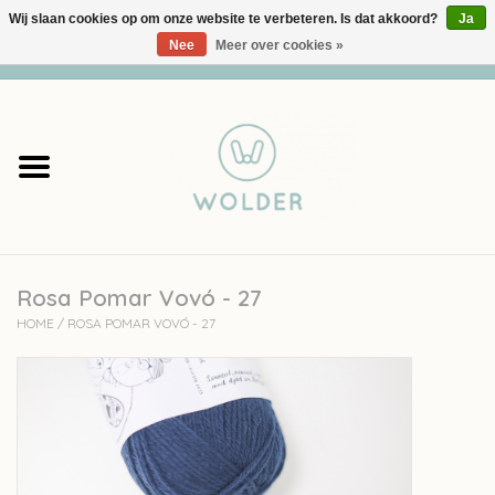
Wij slaan cookies op om onze website te verbeteren. Is dat akkoord?
Ja
Nee
Meer over cookies »
0 Artikelen - €0,00
Home
Garens
Pakketten
Rosa Pomar Vovó - 27
Accessoires
HOME
/
ROSA POMAR VOVÓ - 27
workshops
Cadeaubon
Solden