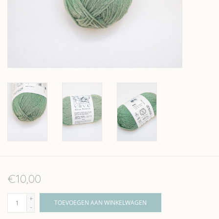
Over wolder
€10,00
+
TOEVOEGEN AAN WINKELWAGEN
-