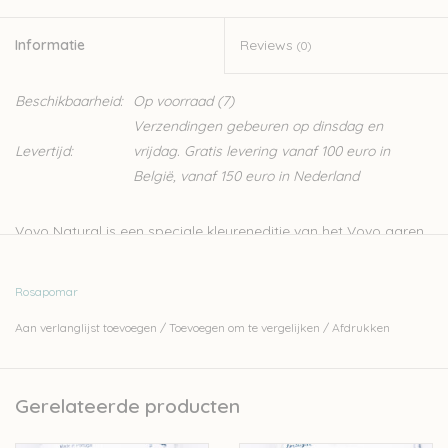
Informatie
Reviews
(0)
Beschikbaarheid:
Op voorraad
(7)
Verzendingen gebeuren op dinsdag en
Levertijd:
vrijdag. Gratis levering vanaf 100 euro in
België, vanaf 150 euro in Nederland
Vovo Natural is een speciale kleureneditie van het Vovo garen
vor Rosa Pomar, gekleurd met natuurlijke verven.
Vovo is een veelzijdig en slijtvast non-superwash garen. Het is
Rosapomar
gemaakt van fijne Portugese wol, voornamelijk van Serra da
Aan verlanglijst toevoegen
/
Toevoegen om te vergelijken
/
Afdrukken
Estrela-schapen. Deze wol is een geweldige keuze voor truien
en vesten die bedoeld zijn voor dagelijks gebruik. Vovo is
gemaakt van de wol van schapen van vrije uitloop, vrij van
Gerelateerde producten
mulesing. Leuk weetje: vovo betekent oma.