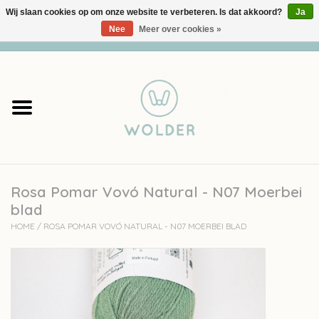
Wij slaan cookies op om onze website te verbeteren. Is dat akkoord?
Ja
Nee
Meer over cookies »
0 Artikelen - €0,00
Home
Garens
Pakketten
Rosa Pomar Vovó Natural - N07 Moerbei
Accessoires
blad
HOME
/
ROSA POMAR VOVÓ NATURAL - N07 MOERBEI BLAD
workshops
Cadeaubon
Solden