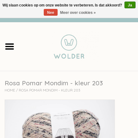
Wij slaan cookies op om onze website te verbeteren. Is dat akkoord?
Ja
Nee
Meer over cookies »
0 Artikelen - €0,00
Home
Garens
Pakketten
Rosa Pomar Mondim - kleur 203
Accessoires
HOME
/
ROSA POMAR MONDIM - KLEUR 203
workshops
Cadeaubon
Solden