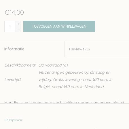
€14,00
+
TOEVOEGEN AAN WINKELWAGEN
-
Informatie
Reviews
(0)
Beschikbaarheid:
Op voorraad
(6)
Verzendingen gebeuren op dinsdag en
Levertijd:
vrijdag. Gratis levering vanaf 100 euro in
België, vanaf 150 euro in Nederland
Mondim is een non-superwash sokken garen, samengesteld uit
100% Portugese wol. Naast sokken kan je met dit garen ook
lichte truien breien. Rosa Pomar is een klein Portugees merk
Rosapomar
waarvan de wol in Portugal wordt geproduceerd en verwerkt.