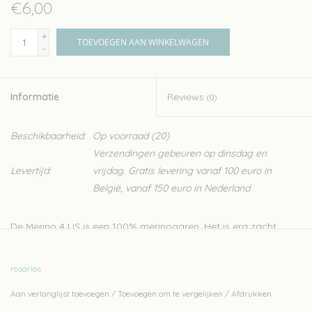
€6,00
+
TOEVOEGEN AAN WINKELWAGEN
-
Informatie
Reviews
(0)
Beschikbaarheid:
Op voorraad
(20)
Verzendingen gebeuren op dinsdag en
Levertijd:
vrijdag. Gratis levering vanaf 100 euro in
België, vanaf 150 euro in Nederland
De Merino 4 US is een 100% merinogaren. Het is erg zacht,
geschikt voor het breien van kleding. Het is een superwash
garen, waardoor het ook voor baby’s en kinderen ideaal is.
rosarios
Rosarios is een Portugese wolproducent die inzet op de
Aan verlanglijst toevoegen
/
Toevoegen om te vergelijken
/
Afdrukken
productie van duurzame garens