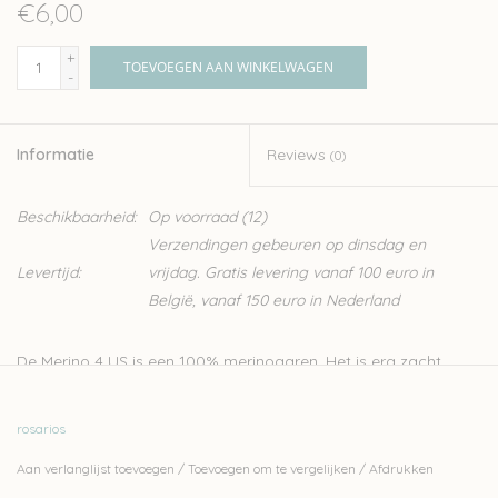
€6,00
+
TOEVOEGEN AAN WINKELWAGEN
-
Informatie
Reviews
(0)
Beschikbaarheid:
Op voorraad
(12)
Verzendingen gebeuren op dinsdag en
Levertijd:
vrijdag. Gratis levering vanaf 100 euro in
België, vanaf 150 euro in Nederland
De Merino 4 US is een 100% merinogaren. Het is erg zacht,
geschikt voor het breien van kleding. Het is een superwash
garen, waardoor het ook voor baby’s en kinderen ideaal is.
rosarios
Rosarios is een Portugese wolproducent die inzet op de
Aan verlanglijst toevoegen
/
Toevoegen om te vergelijken
/
Afdrukken
productie van duurzame garens