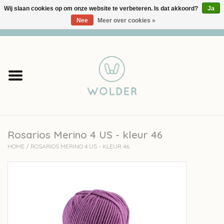
Wij slaan cookies op om onze website te verbeteren. Is dat akkoord?
Ja
Nee
Meer over cookies »
0 Artikelen - €0,00
Home
Garens
Pakketten
Rosarios Merino 4 US - kleur 46
Accessoires
HOME
/
ROSARIOS MERINO 4 US - KLEUR 46
workshops
Cadeaubon
Solden