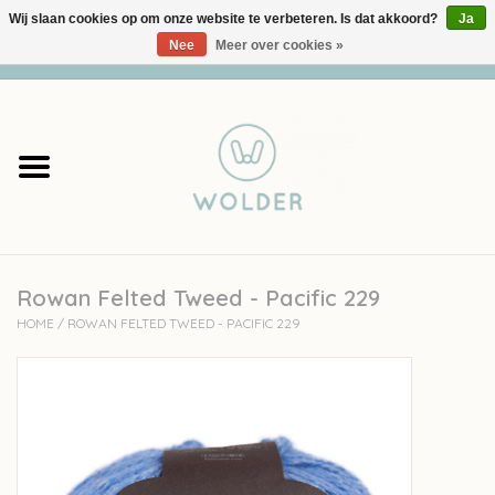
Wij slaan cookies op om onze website te verbeteren. Is dat akkoord?
Ja
Nee
Meer over cookies »
0 Artikelen - €0,00
Home
Garens
Pakketten
Rowan Felted Tweed - Pacific 229
Accessoires
HOME
/
ROWAN FELTED TWEED - PACIFIC 229
workshops
Cadeaubon
Solden