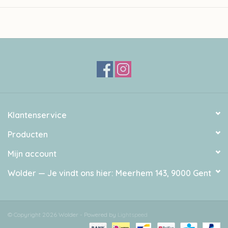
Nld: 3,75-4mm
50gr – 175m
Light DK
stekenverhouding 10 cm: 22-24 steken - 30-32 rijen
50% wol - 25% viscose - 25% alpaca
Superwash
Let op: de kleur in realiteit kan afwijken van de kleur op foto.
Klantenservice
Producten
Mijn account
Wolder — Je vindt ons hier: Meerhem 143, 9000 Gent
© Copyright 2026 Wolder - Powered by
Lightspeed