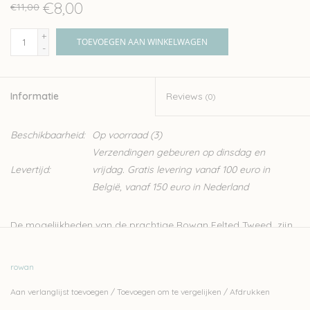
€8,00
€11,00
+
TOEVOEGEN AAN WINKELWAGEN
-
Informatie
Reviews
(0)
Beschikbaarheid:
Op voorraad
(3)
Verzendingen gebeuren op dinsdag en
Levertijd:
vrijdag. Gratis levering vanaf 100 euro in
België, vanaf 150 euro in Nederland
De mogelijkheden van de prachtige Rowan Felted Tweed zijn
eindeloos. Je breit er heel mooie intarsia of fair isle patronen
mee. Maar door de mooie tweed effect komt het ook goed uit
rowan
in een eenvoudige tricosteek. Eens de wol gebreid is heeft het
Aan verlanglijst toevoegen
/
Toevoegen om te vergelijken
/
Afdrukken
een mooi vervilt effect.