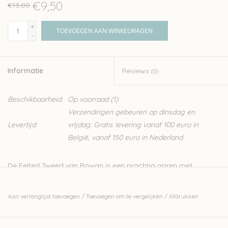
€9,50
€13,00
+
TOEVOEGEN AAN WINKELWAGEN
-
Informatie
Reviews
(0)
Beschikbaarheid:
Op voorraad
(1)
Verzendingen gebeuren op dinsdag en
Levertijd:
vrijdag. Gratis levering vanaf 100 euro in
België, vanaf 150 euro in Nederland
De Felted Tweed van Rowan is een prachtig garen met
eindeloze mogelijkheden. Je breit er heel mooie intarsia of fair
isle patronen mee. Maar door de mooie tweed effect komt het
Aan verlanglijst toevoegen
/
Toevoegen om te vergelijken
/
Afdrukken
ook goed uit in een eenvoudige tricosteek. Eens de wol gebreid
is heeft het een mooi vervilt effect.