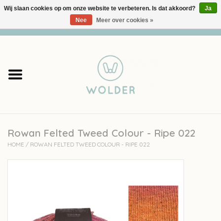
Wij slaan cookies op om onze website te verbeteren. Is dat akkoord?
Ja
Nee
Meer over cookies »
0 Artikelen - €0,00
Home
Garens
Pakketten
Rowan Felted Tweed Colour - Ripe 022
Accessoires
HOME
/
ROWAN FELTED TWEED COLOUR - RIPE 022
workshops
Cadeaubon
Solden