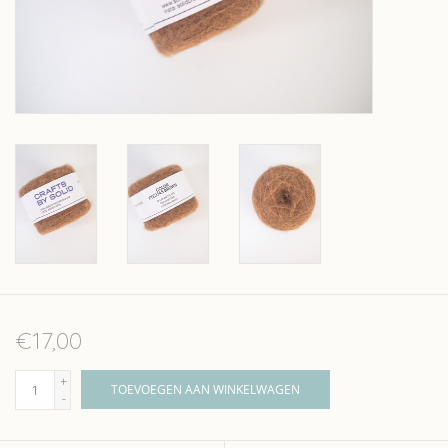
Over wolder
€17,00
+
TOEVOEGEN AAN WINKELWAGEN
-