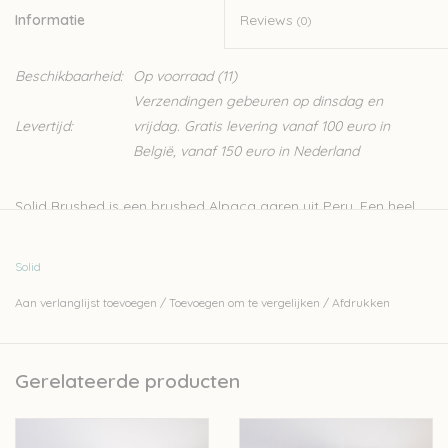
Informatie
Reviews
(0)
Beschikbaarheid:
Op voorraad
(11)
Verzendingen gebeuren op dinsdag en
Levertijd:
vrijdag. Gratis levering vanaf 100 euro in
België, vanaf 150 euro in Nederland
Solid Brushed is een brushed Alpaca garen uit Peru. Een heel
aangenaam garen voor het maken van warme sjaals. Ook
truien en andere kledingstukken kunnen hierin gebreid worden.
Solid
Doordat dit een brushed garen is, krijg je een heel luchtig en
Aan verlanglijst toevoegen
/
Toevoegen om te vergelijken
/
Afdrukken
toch warm breiwerk. Baby alpaca is van het allerzachtste
garen dat er bestaat.
- 100% baby alpaca
Gerelateerde producten
- 100gr- 400m
- Handwas