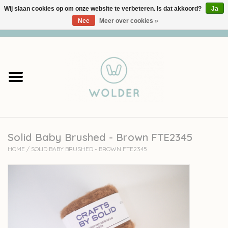
Wij slaan cookies op om onze website te verbeteren. Is dat akkoord?
Ja
Nee
Meer over cookies »
0 Artikelen - €0,00
Home
Garens
Pakketten
Solid Baby Brushed - Brown FTE2345
Accessoires
HOME
/
SOLID BABY BRUSHED - BROWN FTE2345
workshops
Cadeaubon
Solden