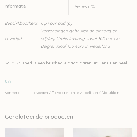
Informatie
Reviews
(0)
Beschikbaarheid:
Op voorraad
(6)
Verzendingen gebeuren op dinsdag en
Levertijd:
vrijdag. Gratis levering vanaf 100 euro in
België, vanaf 150 euro in Nederland
Solid Brushed is een brushed Alpaca garen uit Peru. Een heel
aangenaam garen voor het maken van warme sjaals. Ook
truien en andere kledingstukken kunnen hierin gebreid worden.
Solid
Doordat dit een brushed garen is, krijg je een heel luchtig en
Aan verlanglijst toevoegen
/
Toevoegen om te vergelijken
/
Afdrukken
toch warm breiwerk. Het mooiste effect krijg je door met
dubbele draad te breien, met een naald van +/-5mm.
Voor dit garen werkte we twee breipakketjes uit. De
Limasjaal
Gerelateerde producten
en het
Bobbi Babydeken
.
- 55% Alpaca-45%Acryl