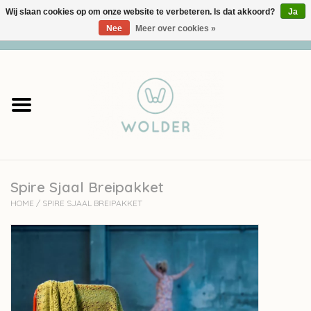
Wij slaan cookies op om onze website te verbeteren. Is dat akkoord?
Ja
Nee
Meer over cookies »
0 Artikelen - €0,00
Home
Garens
Pakketten
Spire Sjaal Breipakket
Accessoires
HOME
/
SPIRE SJAAL BREIPAKKET
workshops
Cadeaubon
Solden