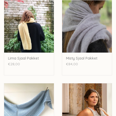
merinowol - 20% nylon, 50gram - 210 meter) en het Engelstalig
of Nederlandstalig patroontje. Je breit de sjaal met een
(rond)breinaad van 4mm, deze zit niet in het pakket, maar kan
afzonderlijk aangekocht
worden.
De sjaal op de foto is gebreid in de kleur Sprout, wil je graag
een andere kleur
Arwetta
, laat dan bij het afrekenen bij
'opmerkingen' weten welke kleur je graag ontvangt.
Lima Sjaal Pakket
Misty Sjaal Pakket
€28,00
€84,00