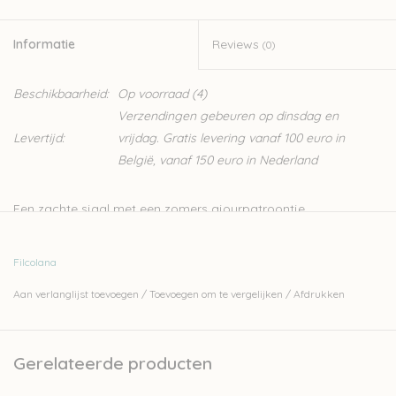
Informatie
Reviews
(0)
Beschikbaarheid:
Op voorraad
(4)
Verzendingen gebeuren op dinsdag en
Levertijd:
vrijdag. Gratis levering vanaf 100 euro in
België, vanaf 150 euro in Nederland
Een zachte sjaal met een zomers ajourpatroontje,
geinspireerd op de kleine bloemzaden die de ontwerpster
Karen Lauger in haar tuin ziet ontkiemen en ontwikkelen en
Filcolana
uiteindelijk als prachtige bloemen in volle bloem komen te
Aan verlanglijst toevoegen
/
Toevoegen om te vergelijken
/
Afdrukken
staan. Op de sjaal groeien rijen bloemzaden van kleine
spruitjes tot de mooiste kantpatronen bloemen
De sjaal is 2 meter breed en 90 cm lang.
Gerelateerde producten
In het pakketje zitten vijf bollen Filcolana Arwetta (80%