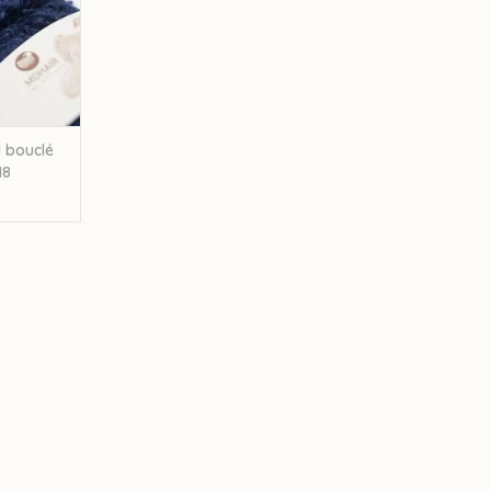
 bouclé
18