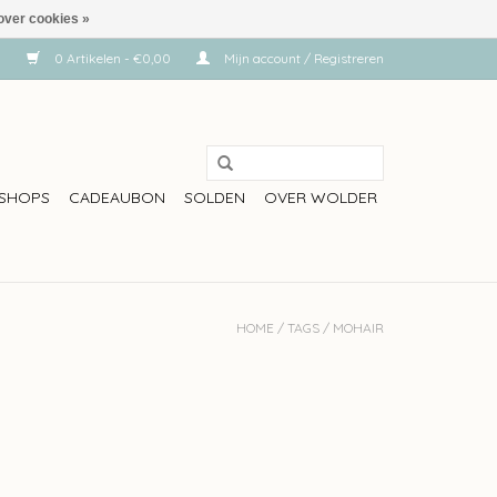
over cookies »
0 Artikelen - €0,00
Mijn account / Registreren
SHOPS
CADEAUBON
SOLDEN
OVER WOLDER
HOME
/
TAGS
/
MOHAIR