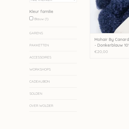
Kleur familie
Blauw
(1)
GARENS
Mohair By Canard
- Donkerblauw 10
PAKKETTEN
€20,00
ACCESSOIRES
WORKSHOPS
CADEAUBON
SOLDEN
OVER WOLDER