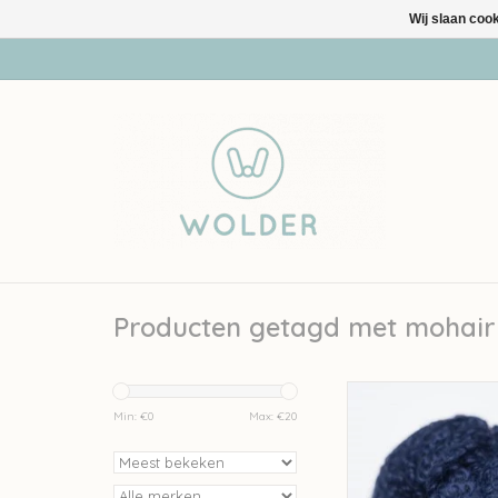
Wij slaan coo
Producten getagd met mohair
Mohair By Canard M
Canard bouclé - Donke
Min: €
0
Max: €
20
TOEVOEGEN AAN WI