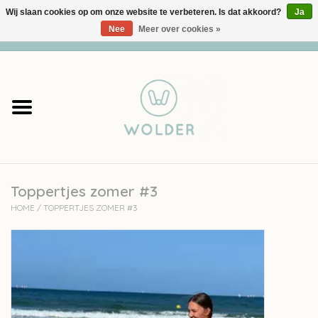
Wij slaan cookies op om onze website te verbeteren. Is dat akkoord?
Ja
Nee
Meer over cookies »
0 Artikelen - €0,00
Home
Garens
Pakketten
Toppertjes zomer #3
Accessoires
HOME
/
TOPPERTJES ZOMER #3
workshops
Cadeaubon
Solden