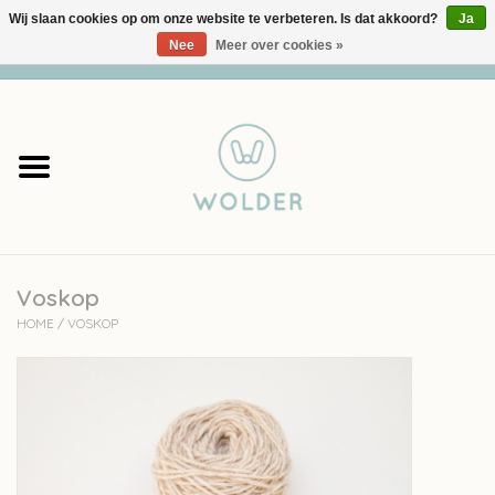
Wij slaan cookies op om onze website te verbeteren. Is dat akkoord?
Ja
Nee
Meer over cookies »
0 Artikelen - €0,00
Home
Garens
Pakketten
Voskop
Accessoires
HOME
/
VOSKOP
workshops
Cadeaubon
Solden