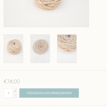
Over wolder
€14,00
+
TOEVOEGEN AAN WINKELWAGEN
-