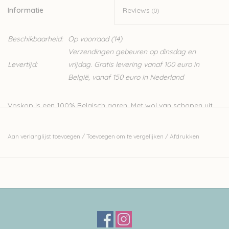
Informatie
Reviews
(0)
Beschikbaarheid:
Op voorraad
(14)
Verzendingen gebeuren op dinsdag en
Levertijd:
vrijdag. Gratis levering vanaf 100 euro in
België, vanaf 150 euro in Nederland
Voskop is een 100% Belgisch garen. Met wol van schapen uit
de Vlaamse Ardennen, gesponnen in Vlaanderen. Meer info
over de Voskop schapen vind je
hier
.
Aan verlanglijst toevoegen
/
Toevoegen om te vergelijken
/
Afdrukken
Een rustiek garen, in een heel lichte naturlijk grijs-bruine kleur.
100% wol (Ardense Voskop)
50gram - 66 meter
naalden: 4 a 5mm
stekenverhouding voor 10 op 10cm op naalden 4mm: 18 steken
stekenverhouding op naalden 5cm: 16 steken