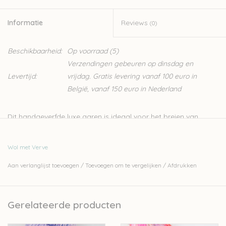
Informatie
Reviews
(0)
Beschikbaarheid:
Op voorraad
(5)
Verzendingen gebeuren op dinsdag en
Levertijd:
vrijdag. Gratis levering vanaf 100 euro in
België, vanaf 150 euro in Nederland
Dit handgeverfde luxe garen is ideaal voor het breien van
sokken, dat verklapt de naam al. Door de samenstelling uit
merino en nylon is het zowel zacht als stevig. Het is echter voor
Wol met Verve
nog veel meer projecten de perfecte wol, denk aan truien,
Aan verlanglijst toevoegen
/
Toevoegen om te vergelijken
/
Afdrukken
sjaals, kinderkleding,...
80% merino wool (superwash)/20% nylon
100g = 365 meter
Gerelateerde producten
naalden: 2.5 - 3.5 mm, 4 tot 5 mm voor kant patronen
Machinewasbaar maar handwas wordt aanbevolen, liggend