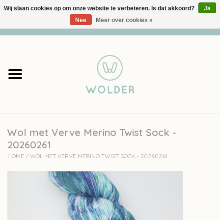
Wij slaan cookies op om onze website te verbeteren. Is dat akkoord?
Ja
Nee
Meer over cookies »
0 Artikelen - €0,00
Home
Garens
Pakketten
Wol met Verve Merino Twist Sock -
Accessoires
20260261
HOME
/
WOL MET VERVE MERINO TWIST SOCK - 20260261
workshops
Cadeaubon
Solden