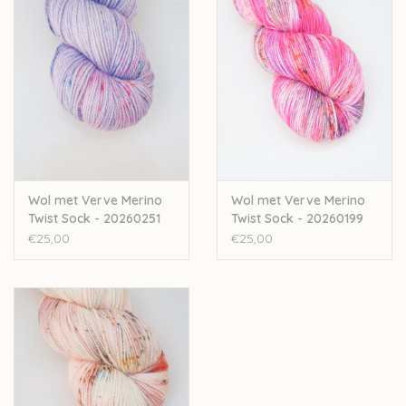
laten drogen.
Let op: de kleur op beeld kan afwijken van de werkelijke kleur.
Dit garen is handgeverfd, elk bad is uniek.
Wol met Verve Merino
Wol met Verve Merino
Twist Sock - 20260251
Twist Sock - 20260199
€25,00
€25,00