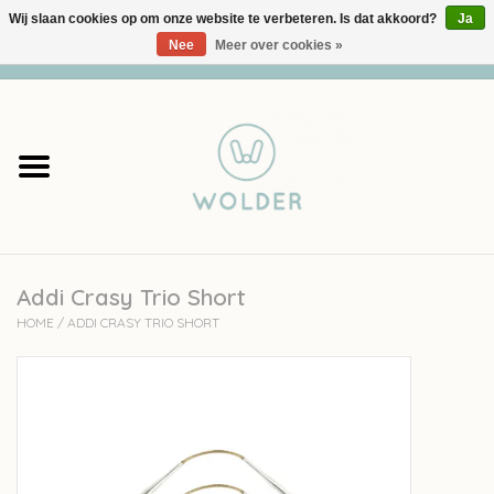
Wij slaan cookies op om onze website te verbeteren. Is dat akkoord?
Ja
Nee
Meer over cookies »
0 Artikelen - €0,00
Home
Garens
Pakketten
Addi Crasy Trio Short
Accessoires
HOME
/
ADDI CRASY TRIO SHORT
workshops
Cadeaubon
Solden