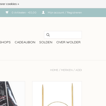
over cookies »
0 Artikelen - €0,00
Mijn account / Registreren
SHOPS
CADEAUBON
SOLDEN
OVER WOLDER
HOME
/
MERKEN
/
ADDI
breinaald - 80cm
Addi Addi rondbreinaalden
bamboe 40cm
N WINKELWAGEN
TOEVOEGEN AAN WINKELWAGEN