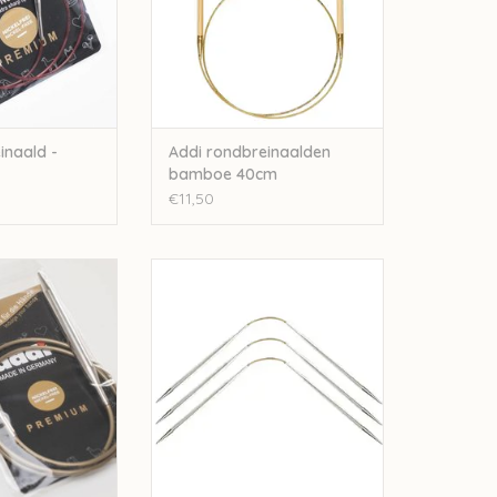
inaald -
Addi rondbreinaalden
bamboe 40cm
€11,50
reinaald - 100cm
Addi Addi Crasy Trio Short
N WINKELWAGEN
TOEVOEGEN AAN WINKELWAGEN