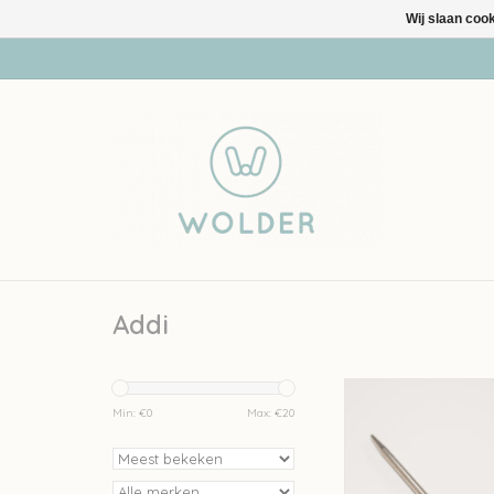
Wij slaan coo
Addi
Addi Addi Sokken
Min: €
0
Max: €
20
TOEVOEGEN AAN WI