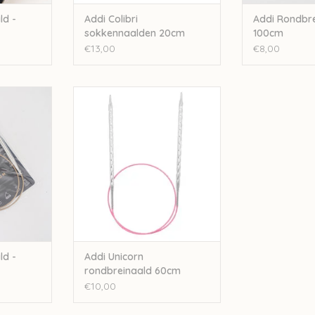
ld -
Addi Colibri
Addi Rondbre
sokkennaalden 20cm
100cm
€13,00
€8,00
ald - 60cm
Addi Addi Unicorn rondbreinaald
60cm
NKELWAGEN
TOEVOEGEN AAN WINKELWAGEN
ld -
Addi Unicorn
rondbreinaald 60cm
€10,00