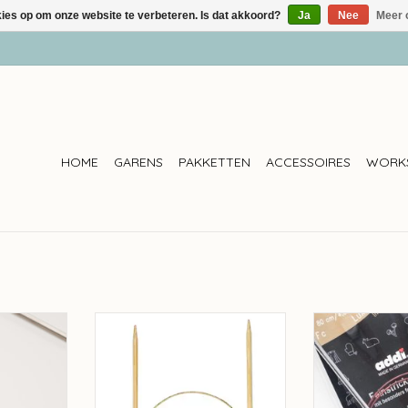
kies op om onze website te verbeteren. Is dat akkoord?
Ja
Nee
Meer 
HOME
GARENS
PAKKETTEN
ACCESSOIRES
WORK
wonder
Addi Addi rondbreinaalden
Addi Addi rond
bamboe 80cm
NKELWAGEN
TOEVOEGEN AA
TOEVOEGEN AAN WINKELWAGEN