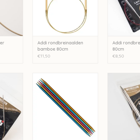
er
Addi rondbreinaalden
Addi rondbre
bamboe 80cm
80cm
€11,50
€8,50
ald - 40cm
Addi Addi Colibri sokkennaalden
Addi Addi Rondb
20cm
NKELWAGEN
TOEVOEGEN AA
TOEVOEGEN AAN WINKELWAGEN