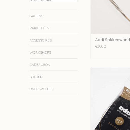
GARENS
PAKKETTEN
Addi Sokkenwond
ACCESSOIRES
€9,00
WORKSHOPS
CADEAUBON
Addi Addi Rondbreina
SOLDEN
TOEVOEGEN AAN WI
OVER WOLDER