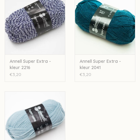
Wil je meer wol bestellen dan er momenteel bij ons op
voorraad is? Stuur een mailtje naar
Lien@Wolder.be
. Annell is
een Belgisch bedrijf, waardoor we makkelijk wol kunnen
bijbestellen op vraag.
Annell Super Extra -
Annell Super Extra -
kleur 2216
kleur 2041
€3,20
€3,20