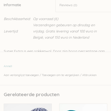
Informatie
Reviews
(0)
Beschikbaarheid:
Op voorraad
(6)
Verzendingen gebeuren op dinsdag en
Levertijd:
vrijdag. Gratis levering vanaf 100 euro in
België, vanaf 150 euro in Nederland
Super Extra is een sokkenwol. Door zijn hoog percentage aan
wol is hij lekker warm, de polyamide maakt hem dan weer
voldoende sterk. Je hebt twee bollen nodig voor één paar
Annell
sokken. Super Extra kan ook gebruikt worden voor het breien
Aan verlanglijst toevoegen
/
Toevoegen om te vergelijken
/
Afdrukken
van pulls of andere brei- en haakprojecten.
Nld 2,5-3mm
50gr – 210m
Gerelateerde producten
75%wol - 25%polyamide
Let op: de kleur op beeld kan afwijken van de werkelijke kleur.