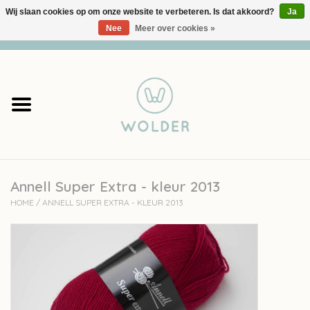
Wij slaan cookies op om onze website te verbeteren. Is dat akkoord?
Ja
Nee
Meer over cookies »
0 Artikelen - €0,00
Home
Garens
Pakketten
Annell Super Extra - kleur 2013
Accessoires
HOME
/
ANNELL SUPER EXTRA - KLEUR 2013
workshops
Cadeaubon
Solden