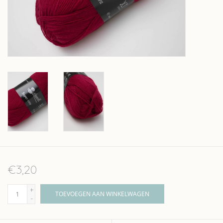
Over wolder
€3,20
+
TOEVOEGEN AAN WINKELWAGEN
-