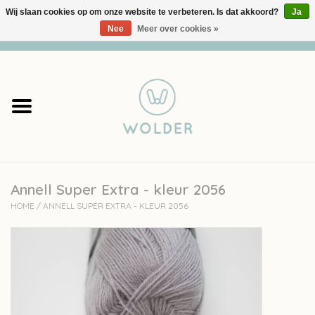
Wij slaan cookies op om onze website te verbeteren. Is dat akkoord?
Ja
Nee
Meer over cookies »
0 Artikelen - €0,00
Home
Garens
Pakketten
Annell Super Extra - kleur 2056
Accessoires
HOME
/
ANNELL SUPER EXTRA - KLEUR 2056
workshops
Cadeaubon
Solden