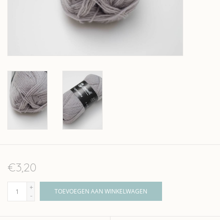
Over wolder
€3,20
+
TOEVOEGEN AAN WINKELWAGEN
-