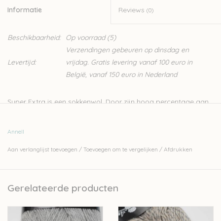
Informatie
Reviews
(0)
Beschikbaarheid:
Op voorraad
(5)
Verzendingen gebeuren op dinsdag en
Levertijd:
vrijdag. Gratis levering vanaf 100 euro in
België, vanaf 150 euro in Nederland
Super Extra is een sokkenwol. Door zijn hoog percentage aan
wol is hij lekker warm, de polyamide maakt hem dan weer
voldoende sterk. Je hebt twee bollen nodig voor één paar
Annell
sokken. Super Extra kan ook gebruikt worden voor het breien
Aan verlanglijst toevoegen
/
Toevoegen om te vergelijken
/
Afdrukken
van pulls of andere brei- en haakprojecten.
Nld 2,5-3mm
50gr – 210m
Gerelateerde producten
75%wol - 25%polyamide
Let op: de kleur op beeld kan afwijken van de werkelijke kleur.