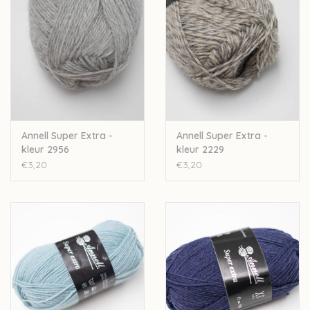
Wil je meer wol bestellen dan er momenteel bij ons op
voorraad is? Stuur een mailtje naar
Lien@Wolder.be
. Annell is
een Belgisch bedrijf, waardoor we makkelijk wol kunnen
bijbestellen op vraag.
Annell Super Extra -
Annell Super Extra -
kleur 2956
kleur 2229
€3,20
€3,20