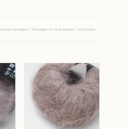
anglijst toevoegen
/
Toevoegen om te vergelijken
/
Afdrukken
3174
Annell Kid-Annell - Bruin-grijs 3129
GEN
TOEVOEGEN AAN WINKELWAGEN