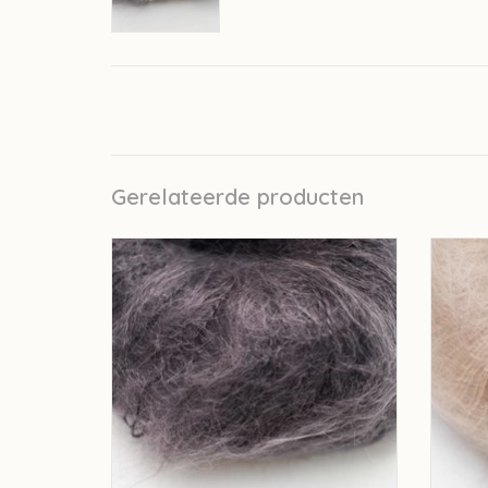
Gerelateerde producten
Annell Kid-Annell - Midden grijs 3158
Ann
TOEVOEGEN AAN WINKELWAGEN
TO