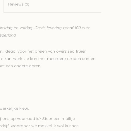
Reviews
(0)
sdag en vrijdag. Gratis levering vanaf 100 euro
Nederland
en. Ideaal voor het breien van oversized truien
nere kantwerk. Je kan met meerdere draden samen
met een andere garen.
erkelijke kleur.
j ons op voorraad is? Stuur een mailtje
bedrijf, waardoor we makkelijk wol kunnen