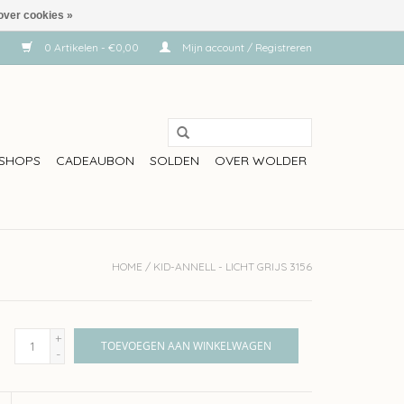
over cookies »
0 Artikelen - €0,00
Mijn account / Registreren
SHOPS
CADEAUBON
SOLDEN
OVER WOLDER
HOME
/
KID-ANNELL - LICHT GRIJS 3156
+
TOEVOEGEN AAN WINKELWAGEN
-