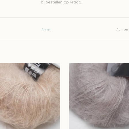
bijbestellen op vraag.
Annell
Aan verl
ell Kid-Annell - Licht beige 3128
Annell Kid-Annell - Grijs beige 
EVOEGEN AAN WINKELWAGEN
TOEVOEGEN AAN WINKELWA