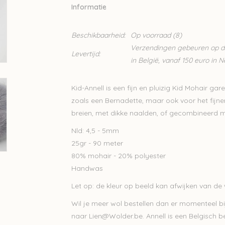
Informatie
Beschikbaarheid:
Op voorraad
(8)
Verzendingen gebeuren op din
Levertijd:
in België, vanaf 150 euro in 
Kid-Annell is een fijn en pluizig Kid Mohair gar
zoals een Bernadette, maar ook voor het fij
breien, met dikke naalden, of gecombineerd 
Nld: 4,5 - 5mm
25gr - 90 meter
80% mohair - 20% polyester
Handwas
Let op: de kleur op beeld kan afwijken van de w
Wil je meer wol bestellen dan er momenteel bi
naar
Lien@Wolder.be
. Annell is een Belgisch 