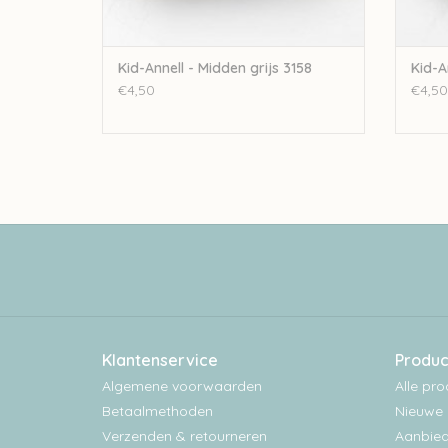
Kid-Annell - Midden grijs 3158
Kid-A
€4,50
€4,50
Klantenservice
Produc
Algemene voorwaarden
Alle pr
Betaalmethoden
Nieuwe 
Verzenden & retourneren
Aanbied