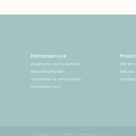
Klantenservice
Produc
Algemene voorwaarden
Alle pr
Betaalmethoden
Nieuwe 
Verzenden & retourneren
Aanbied
Klantenservice
© Copyright 2026 Wolder - Powered by
Lightspeed