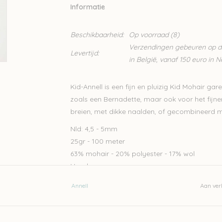
Informatie
Beschikbaarheid:
Op voorraad
(8)
Verzendingen gebeuren op din
Levertijd:
in België, vanaf 150 euro in 
Kid-Annell is een fijn en pluizig Kid Mohair gar
zoals een Bernadette, maar ook voor het fij
breien, met dikke naalden, of gecombineerd 
Nld: 4,5 - 5mm
25gr - 100 meter
63% mohair - 20% polyester - 17% wol
Handwas
Let op: de kleur op beeld kan afwijken van de w
Annell
Aan verl
Wil je meer wol bestellen dan er momenteel bi
naar
Lien@Wolder.be
. Annell is een Belgisch 