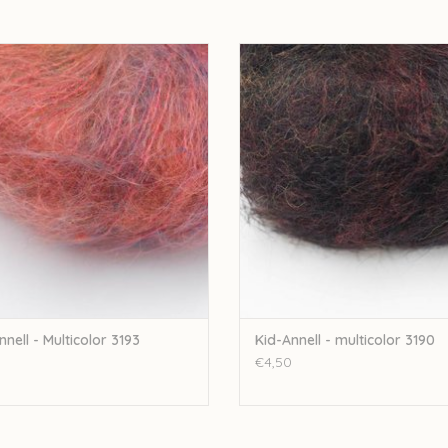
bijbestellen op vraag.
nell Kid-Annell - Multicolor 3193
Annell Kid-Annell - multicolor 
EVOEGEN AAN WINKELWAGEN
TOEVOEGEN AAN WINKELWA
nnell - Multicolor 3193
Kid-Annell - multicolor 3190
€4,50