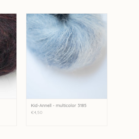
3190
Annell Kid-Annell - multicolor 3185
GEN
TOEVOEGEN AAN WINKELWAGEN
Kid-Annell - multicolor 3185
€4,50