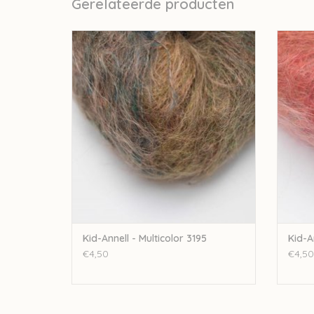
Gerelateerde producten
Annell Kid-Annell - Multicolor 3195
An
TOEVOEGEN AAN WINKELWAGEN
TO
Kid-Annell - Multicolor 3195
Kid-A
€4,50
€4,50