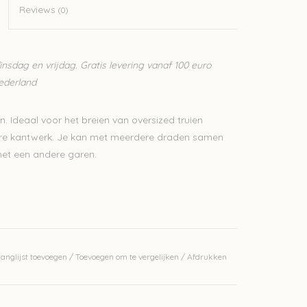
Reviews
(0)
sdag en vrijdag. Gratis levering vanaf 100 euro
Nederland
en. Ideaal voor het breien van oversized truien
nere kantwerk. Je kan met meerdere draden samen
met een andere garen.
erkelijke kleur.
anglijst toevoegen
/
Toevoegen om te vergelijken
/
Afdrukken
j ons op voorraad is? Stuur een mailtje
bedrijf, waardoor we makkelijk wol kunnen