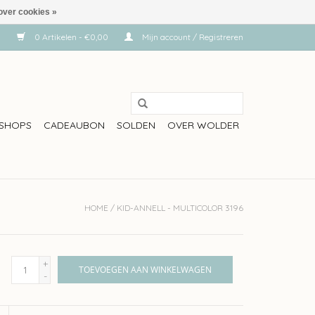
over cookies »
0 Artikelen - €0,00
Mijn account / Registreren
SHOPS
CADEAUBON
SOLDEN
OVER WOLDER
HOME
/
KID-ANNELL - MULTICOLOR 3196
+
TOEVOEGEN AAN WINKELWAGEN
-