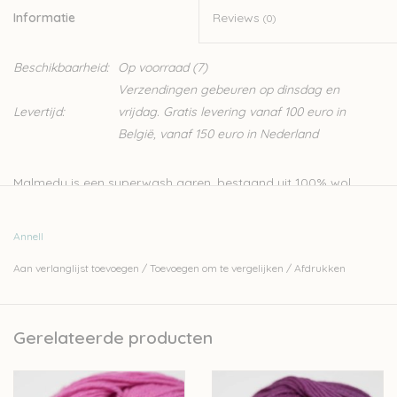
Informatie
Reviews
(0)
Beschikbaarheid:
Op voorraad
(7)
Verzendingen gebeuren op dinsdag en
Levertijd:
vrijdag. Gratis levering vanaf 100 euro in
België, vanaf 150 euro in Nederland
Malmedy is een superwash garen, bestaand uit 100% wol.
Geschikt voor allerlei soorten brei- en haakprojecten.
Nld: 3,5-4mm
Annell
50gr – 125m
Aan verlanglijst toevoegen
/
Toevoegen om te vergelijken
/
Afdrukken
Superwash 30°
Let op: de kleur op beeld kan afwijken van de werkelijke kleur.
Gerelateerde producten
Wil je meer wol bestellen dan er momenteel bij ons op
voorraad is? Stuur een mailtje naar
Lien@Wolder.be
. Annell is
een Belgisch bedrijf, waardoor we makkelijk wol kunnen