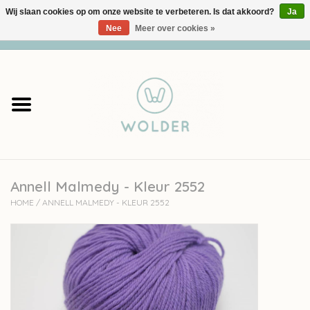
Wij slaan cookies op om onze website te verbeteren. Is dat akkoord?
Ja
Nee
Meer over cookies »
0 Artikelen - €0,00
Home
Garens
Pakketten
Annell Malmedy - Kleur 2552
Accessoires
HOME
/
ANNELL MALMEDY - KLEUR 2552
workshops
Cadeaubon
Solden