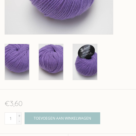
Over wolder
€3,60
+
TOEVOEGEN AAN WINKELWAGEN
-