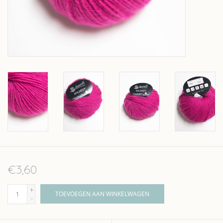
Over wolder
€3,60
+
TOEVOEGEN AAN WINKELWAGEN
-