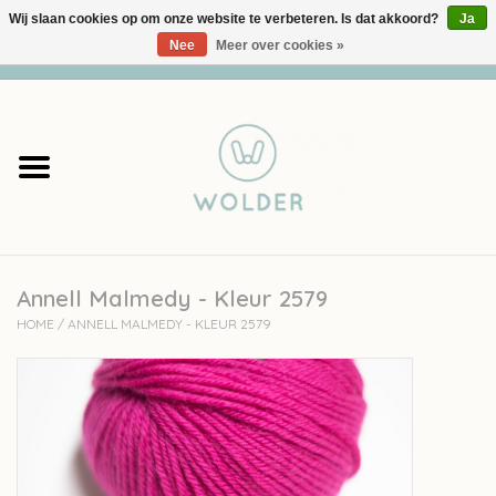
Wij slaan cookies op om onze website te verbeteren. Is dat akkoord?
Ja
Nee
Meer over cookies »
0 Artikelen - €0,00
Home
Garens
Pakketten
Annell Malmedy - Kleur 2579
Accessoires
HOME
/
ANNELL MALMEDY - KLEUR 2579
workshops
Cadeaubon
Solden