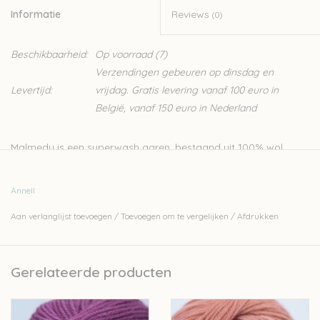
Informatie
Reviews
(0)
Beschikbaarheid:
Op voorraad
(7)
Verzendingen gebeuren op dinsdag en
Levertijd:
vrijdag. Gratis levering vanaf 100 euro in
België, vanaf 150 euro in Nederland
Malmedy is een superwash garen, bestaand uit 100% wol.
Geschikt voor allerlei soorten brei- en haakprojecten.
Nld: 3,5-4mm
Annell
50gr – 125m
Aan verlanglijst toevoegen
/
Toevoegen om te vergelijken
/
Afdrukken
Superwash 30°
Let op: de kleur op beeld kan afwijken van de werkelijke kleur.
Gerelateerde producten
Wil je meer wol bestellen dan er momenteel bij ons op
voorraad is? Stuur een mailtje naar
Lien@Wolder.be
. Annell is
een Belgisch bedrijf, waardoor we makkelijk wol kunnen