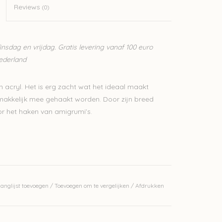
Reviews
(0)
sdag en vrijdag. Gratis levering vanaf 100 euro
Nederland
 acryl. Het is erg zacht wat het ideaal maakt
 makkelijk mee gehaakt worden. Door zijn breed
r het haken van amigrumi’s.
werkelijke kleur.
anglijst toevoegen
/
Toevoegen om te vergelijken
/
Afdrukken
j ons op voorraad is? Stuur een mailtje
bedrijf, waardoor we makkelijk wol kunnen