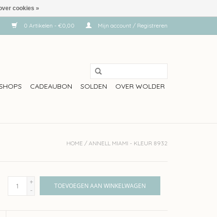
over cookies »
0 Artikelen - €0,00
Mijn account / Registreren
SHOPS
CADEAUBON
SOLDEN
OVER WOLDER
HOME
/
ANNELL MIAMI - KLEUR 8932
+
TOEVOEGEN AAN WINKELWAGEN
-