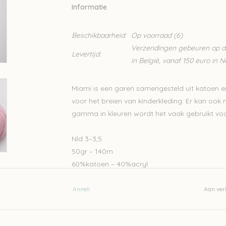
Informatie
Beschikbaarheid:
Op voorraad
(6)
Verzendingen gebeuren op din
Levertijd:
in België, vanaf 150 euro in 
Miami is een garen samengesteld uit katoen en
voor het breien van kinderkleding. Er kan ook
gamma in kleuren wordt het vaak gebruikt voo
Nld 3–3,5
50gr – 140m
60%katoen – 40%acryl
Let op: het kleur op beeld kan afwijken van de 
Annell
Aan verl
Wil je meer wol bestellen dan er momenteel bi
naar
Lien@Wolder.be
. Annell is een Belgisch 
bijbestellen op vraag.