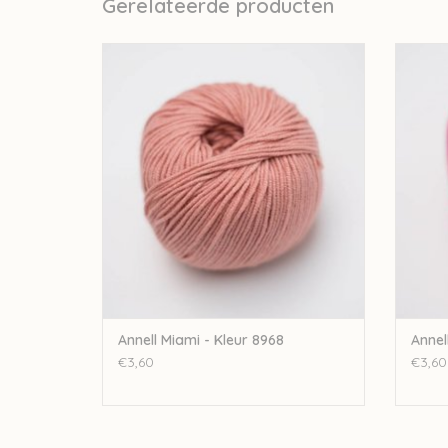
Gerelateerde producten
Annell Annell Miami - Kleur 8968
An
TOEVOEGEN AAN WINKELWAGEN
TO
Annell Miami - Kleur 8968
Annel
€3,60
€3,60