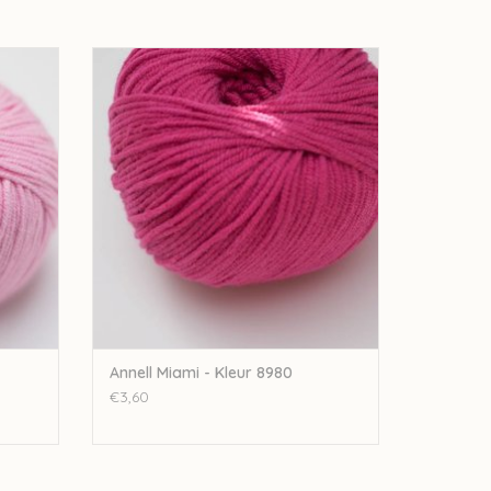
935
Annell Annell Miami - Kleur 8980
GEN
TOEVOEGEN AAN WINKELWAGEN
Annell Miami - Kleur 8980
€3,60