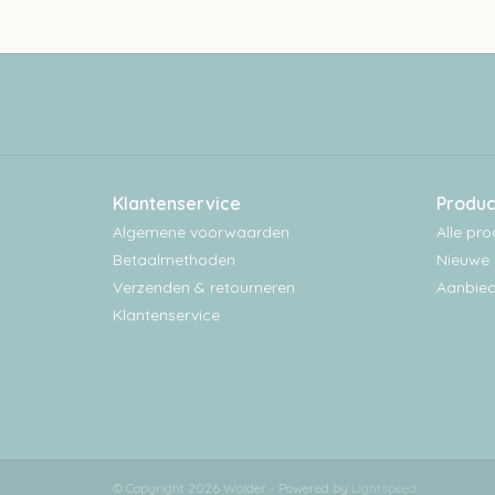
Klantenservice
Produc
Algemene voorwaarden
Alle pr
Betaalmethoden
Nieuwe 
Verzenden & retourneren
Aanbied
Klantenservice
© Copyright 2026 Wolder - Powered by
Lightspeed