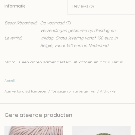
Informatie
Reviews
(0)
Beschikbaarheid:
Op voorraad
(7)
Verzendingen gebeuren op dinsdag en
Levertijd:
vrijdag. Gratis levering vanaf 100 euro in
België, vanaf 150 euro in Nederland
Miami is een garen samengesteld uit katoen en acryl. Het is
erg zacht wat het ideaal maakt voor het breien van
kinderkleding. Er kan ook makkelijk mee gehaakt worden. Door
Annell
zijn breed gamma in kleuren wordt het vaak gebruikt voor het
Aan verlanglijst toevoegen
/
Toevoegen om te vergelijken
/
Afdrukken
haken van amigrumi’s.
Nld 3–3,5
Gerelateerde producten
50gr – 140m
60%katoen – 40%acryl
Let op: het kleur op beeld kan afwijken van de werkelijke kleur.