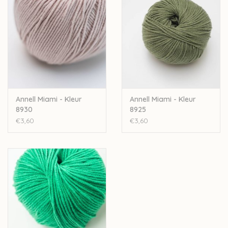
Wil je meer wol bestellen dan er momenteel bij ons op
voorraad is? Stuur een mailtje naar
Lien@Wolder.be
. Annell is
een Belgisch bedrijf, waardoor we makkelijk wol kunnen
bijbestellen op vraag.
Annell Miami - Kleur
Annell Miami - Kleur
8930
8925
€3,60
€3,60