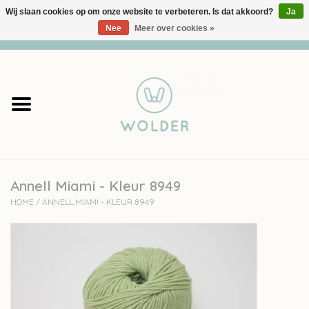
Wij slaan cookies op om onze website te verbeteren. Is dat akkoord?
Ja
Nee
Meer over cookies »
0 Artikelen - €0,00
Home
Garens
Pakketten
Annell Miami - Kleur 8949
Accessoires
HOME
/
ANNELL MIAMI - KLEUR 8949
workshops
Cadeaubon
Solden