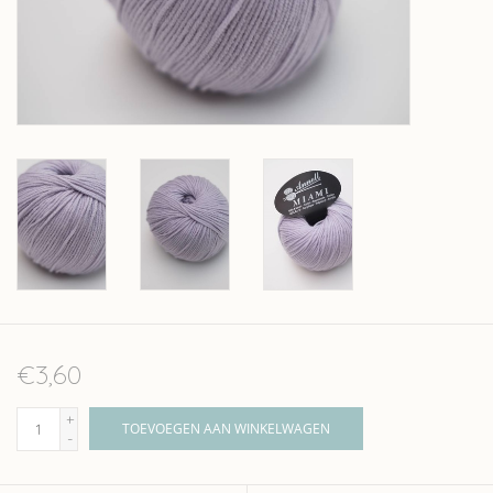
Over wolder
€3,60
+
TOEVOEGEN AAN WINKELWAGEN
-