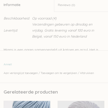
Informatie
Reviews
(0)
Beschikbaarheid:
Op voorraad
(4)
Verzendingen gebeuren op dinsdag en
Levertijd:
vrijdag. Gratis levering vanaf 100 euro in
België, vanaf 150 euro in Nederland
Miami is een garen samengesteld uit katoen en acryl. Het is
erg zacht wat het ideaal maakt voor het breien van
kinderkleding. Er kan ook makkelijk mee gehaakt worden. Door
Annell
zijn breed gamma in kleuren wordt het vaak gebruikt voor het
Aan verlanglijst toevoegen
/
Toevoegen om te vergelijken
/
Afdrukken
haken van amigrumi’s.
Nld 3–3,5
Gerelateerde producten
50gr – 140m
60%katoen – 40%acryl
Let op: het kleur op beeld kan afwijken van de werkelijke kleur.