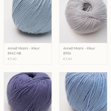
Wil je meer wol bestellen dan er momenteel bij ons op
voorraad is? Stuur een mailtje naar
Lien@Wolder.be
. Annell is
een Belgisch bedrijf, waardoor we makkelijk wol kunnen
bijbestellen op vraag.
Annell Miami - Kleur
Annell Miami - Kleur
8942 NB
8956
€3,60
€3,60