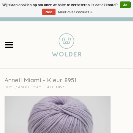
Wij slaan cookies op om onze website te verbeteren. Is dat akkoord?
Ja
Nee
Meer over cookies »
0 Artikelen - €0,00
Home
Garens
Pakketten
Annell Miami - Kleur 8951
Accessoires
HOME
/
ANNELL MIAMI - KLEUR 8951
workshops
Cadeaubon
Solden