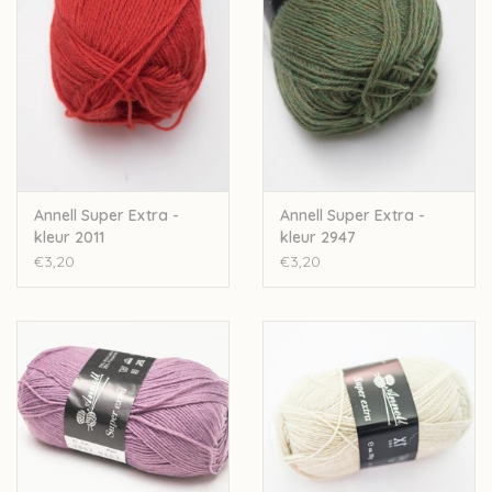
Wil je meer wol bestellen dan er momenteel bij ons op
voorraad is? Stuur een mailtje naar
Lien@Wolder.be
. Annell is
een Belgisch bedrijf, waardoor we makkelijk wol kunnen
bijbestellen op vraag.
Annell Super Extra -
Annell Super Extra -
kleur 2011
kleur 2947
€3,20
€3,20