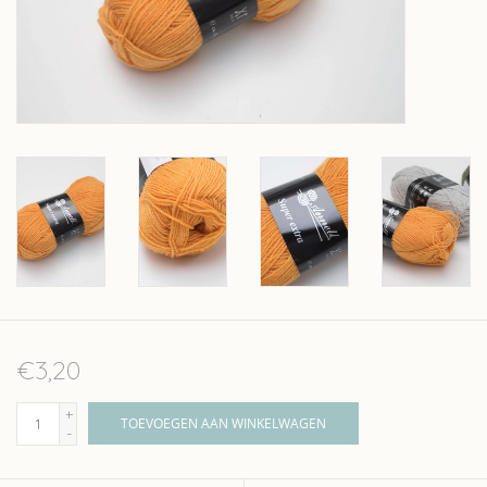
Over wolder
€3,20
+
TOEVOEGEN AAN WINKELWAGEN
-