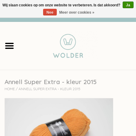
Wij slaan cookies op om onze website te verbeteren. Is dat akkoord?
Ja
Nee
Meer over cookies »
0 Artikelen - €0,00
Home
Garens
Pakketten
Annell Super Extra - kleur 2015
Accessoires
HOME
/
ANNELL SUPER EXTRA - KLEUR 2015
workshops
Cadeaubon
Solden