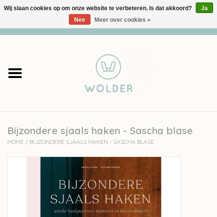
Wij slaan cookies op om onze website te verbeteren. Is dat akkoord?
Ja
Nee
Meer over cookies »
0 Artikelen - €0,00
Home
Garens
Pakketten
Bijzondere sjaals haken - Sascha blase
Accessoires
HOME
/
BIJZONDERE SJAALS HAKEN - SASCHA BLASE
workshops
Cadeaubon
Solden