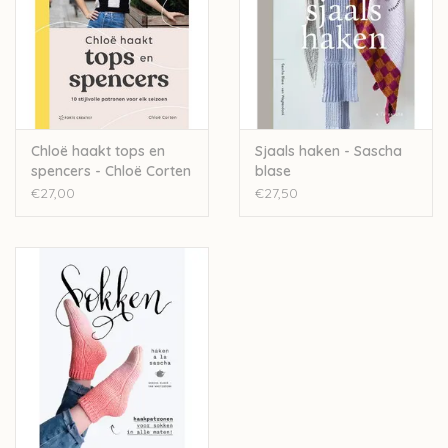
Chloë haakt tops en
Sjaals haken - Sascha
spencers - Chloë Corten
blase
€27,00
€27,50