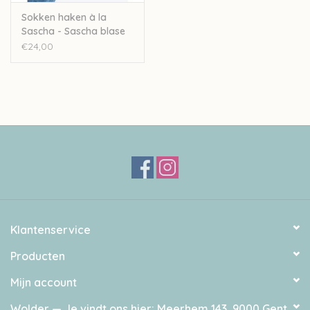
Sokken haken à la
Sascha - Sascha blase
Van Wagtendonk
€24,00
Klantenservice
Producten
Mijn account
Wolder — Je vindt ons hier: Meerhem 143, 9000 Gent