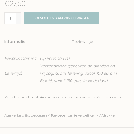
€27,50
+
TOEVOEGEN AAN WINKELWAGEN
-
Informatie
Reviews
(0)
Beschikbaarheid:
Op voorraad
(1)
Verzendingen gebeuren op dinsdag en
Levertijd:
vrijdag. Gratis levering vanaf 100 euro in
België, vanaf 150 euro in Nederland
Sascha pakt met
Bijzondere sjaals haken à la Sascha
extra uit,
met als resultaat haar meest bijzondere collectie sjaals tot nu
toe!
Aan verlanglijst toevoegen
/
Toevoegen om te vergelijken
/
Afdrukken
De 15 schitterende sjaals zijn allemaal een feest om te haken
én te dragen. De verschillende vormen, originele