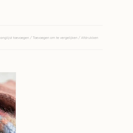
anglijst toevoegen
/
Toevoegen om te vergelijken
/
Afdrukken
GEN