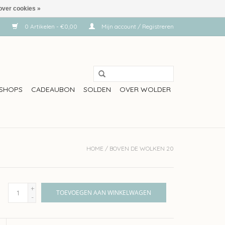
over cookies »
0 Artikelen - €0,00
Mijn account / Registreren
SHOPS
CADEAUBON
SOLDEN
OVER WOLDER
HOME
/
BOVEN DE WOLKEN 20
+
TOEVOEGEN AAN WINKELWAGEN
-