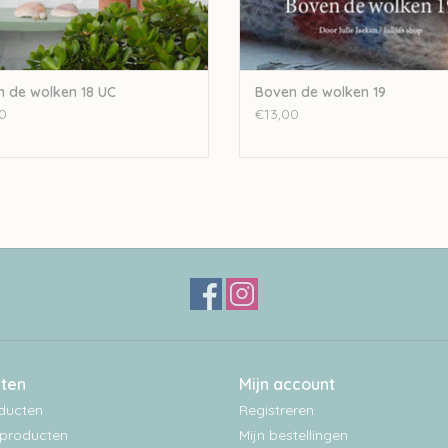
 de wolken 18 UC
Boven de wolken 19
0
€13,00
ten
Mijn account
oducten
Registreren
producten
Mijn bestellingen