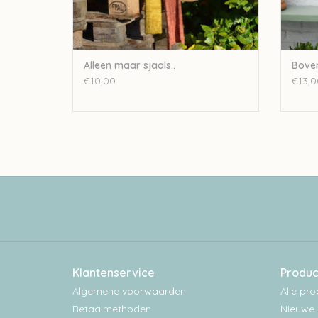
Alleen maar sjaals..
Boven
€10,00
€13,0
Klantenservice
Produc
Algemene voorwaarden
Alle pr
Betaalmethoden
Nieuwe 