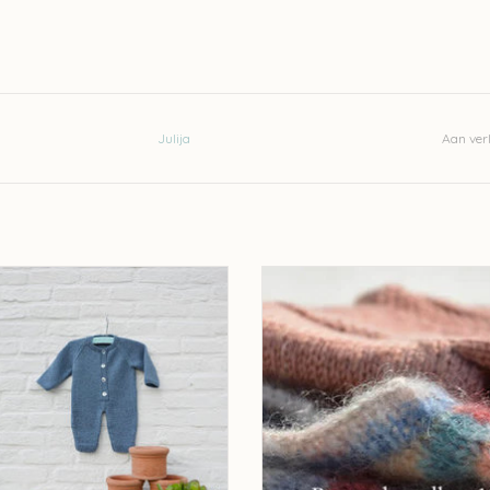
Julija
Aan verl
Julija Boven de wolken 18 UC
Julija Boven de wolken 19
EVOEGEN AAN WINKELWAGEN
TOEVOEGEN AAN WINKELWA