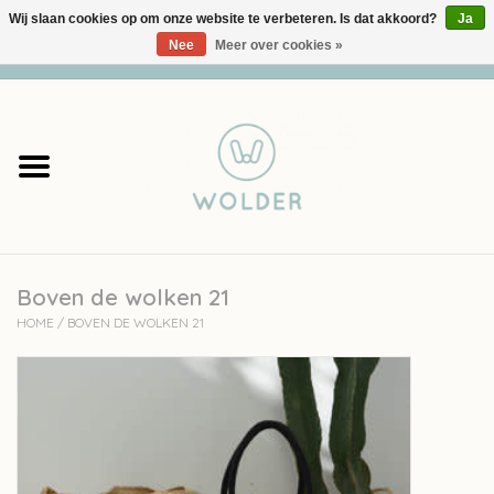
Wij slaan cookies op om onze website te verbeteren. Is dat akkoord?
Ja
Nee
Meer over cookies »
0 Artikelen - €0,00
Home
Garens
Pakketten
Boven de wolken 21
Accessoires
HOME
/
BOVEN DE WOLKEN 21
workshops
Cadeaubon
Solden