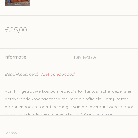
€25,00
Informatie
Reviews
(0)
Beschikbaarheid:
Niet op voorraad
Van filmgetrouwe kostuumreplica's tot fantastische wezens en
betoverende woonaccessoires: met dit officiële Harry Potter-
patronenboek stroomt de magie van de toveraanswereld door
je breinaalden. Magisch breien bevat 28 projecten op
verschillende niveaus, van truien, sokken, sjaals, dekentjes en
veel meer - stuk voor stuk geïnspireerd door of direct
Lannoo
afkomstig uit de films. Houd je