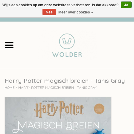
Wij slaan cookies op om onze website te verbeteren. Is dat akkoord?
Ja
Nee
Meer over cookies »
0 Artikelen - €0,00
Home
Garens
Pakketten
Harry Potter magisch breien - Tanis Gray
Accessoires
HOME
/
HARRY POTTER MAGISCH BREIEN - TANIS GRAY
workshops
Cadeaubon
Solden