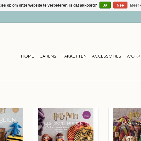
kies op om onze website te verbeteren. Is dat akkoord?
Ja
Nee
Meer 
HOME
GARENS
PAKKETTEN
ACCESSOIRES
WORK
r magisch
Lannoo Harry Potter magisch
Lannoo Harry 
Gray
breien 2 - Tanis Gray
haken - L
NKELWAGEN
TOEVOEGEN AAN WINKELWAGEN
TOEVOEGEN AA