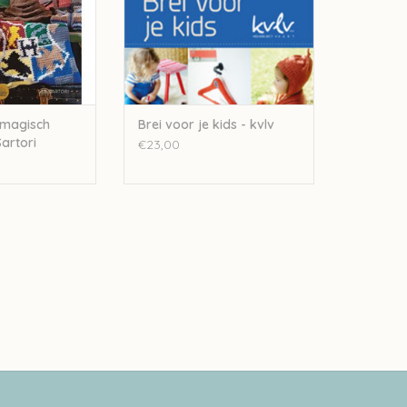
 magisch
Brei voor je kids - kvlv
artori
€23,00