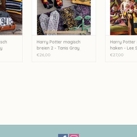
isch
Harry Potter magisch
Harry Potter
ay
breien 2 - Tanis Gray
haken - Lee S
€26,00
€27,00