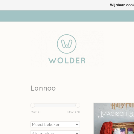
Wij slaan coo
Lannoo
Lannoo Harry Potte
breien - Tanis 
Min: €
0
Max: €
30
TOEVOEGEN AAN WI