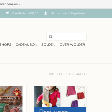
over cookies »
0 Artikelen - €0,00
Mijn account / Registreren
SHOPS
CADEAUBON
SOLDEN
OVER WOLDER
HOME
/
MERKEN
/
LANNOO
Potter magisch
Lannoo Brei voor je kids - kvlv
ee Sartori
TOEVOEGEN AAN WINKELWAGEN
N WINKELWAGEN