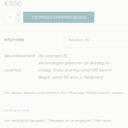
€9,50
+
TOEVOEGEN AAN WINKELWAGEN
-
Informatie
Reviews
(0)
Beschikbaarheid:
Op voorraad
(3)
Verzendingen gebeuren op dinsdag en
Levertijd:
vrijdag. Gratis levering vanaf 100 euro in
België, vanaf 150 euro in Nederland
De Heavy Merino van Knitting for Olive een 100% merino garen.
De wol heeft een mooie natuurlijke structuur, het perfecte
garen voor een warme trui. De wol is afkomstig van schapen
knitting for olive
uit Patagonië en is mulesing vrij. Dit zachte garen wordt
Aan verlanglijst toevoegen
/
Toevoegen om te vergelijken
/
Afdrukken
geproduceerd in Italië. Er wordt streng gecontroleerd op