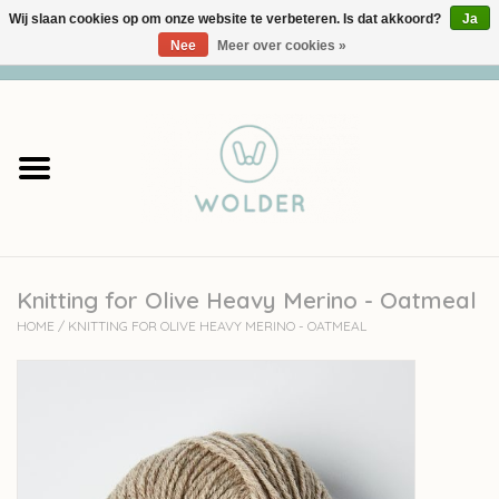
Wij slaan cookies op om onze website te verbeteren. Is dat akkoord?
Ja
Nee
Meer over cookies »
0 Artikelen - €0,00
Home
Garens
Pakketten
Knitting for Olive Heavy Merino - Oatmeal
Accessoires
HOME
/
KNITTING FOR OLIVE HEAVY MERINO - OATMEAL
workshops
Cadeaubon
Solden