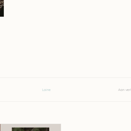
Laine
Aan verl
Observations - Lotta H Löthgren UC