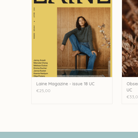
TOEVOEGEN AAN WINKELWAGEN
TO
Laine Magazine - issue 18 UC
Obser
UC
€25,00
€33,