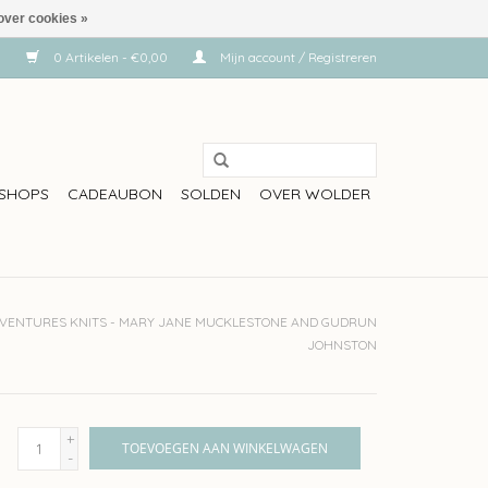
over cookies »
0 Artikelen - €0,00
Mijn account / Registreren
SHOPS
CADEAUBON
SOLDEN
OVER WOLDER
VENTURES KNITS - MARY JANE MUCKLESTONE AND GUDRUN
JOHNSTON
+
TOEVOEGEN AAN WINKELWAGEN
-