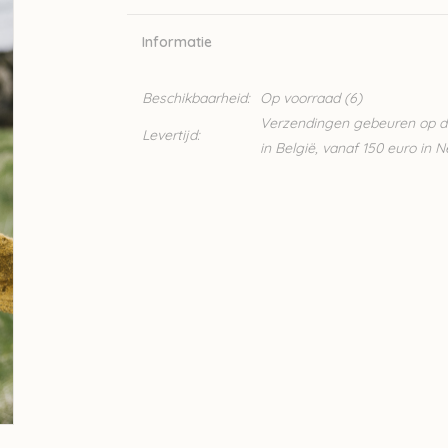
Informatie
Beschikbaarheid:
Op voorraad
(6)
Verzendingen gebeuren op din
Levertijd:
in België, vanaf 150 euro in 