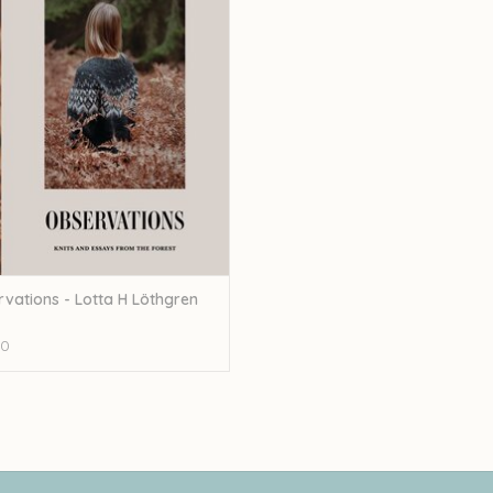
EVOEGEN AAN WINKELWAGEN
vations - Lotta H Löthgren
00