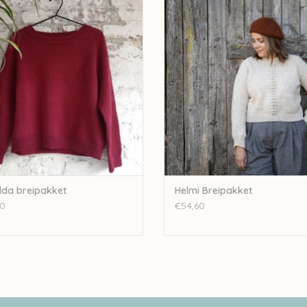
EVOEGEN AAN WINKELWAGEN
TOEVOEGEN AAN WINKELWA
lda breipakket
Helmi Breipakket
0
€54,60