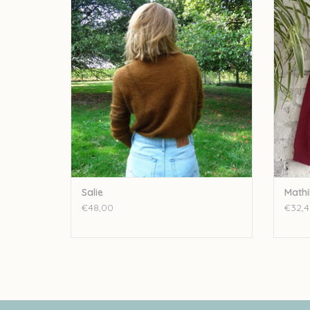
TOEVOEGEN AAN WINKELWAGEN
TO
Salie
Mathi
€48,00
€32,4