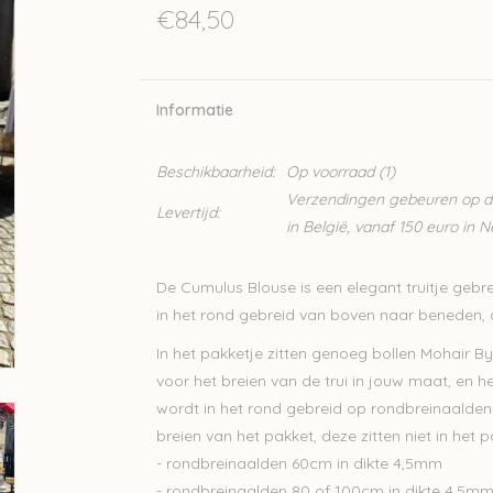
€84,50
Informatie
Beschikbaarheid:
Op voorraad
(1)
Verzendingen gebeuren op din
Levertijd:
in België, vanaf 150 euro in 
De Cumulus Blouse is een elegant truitje gebrei
in het rond gebreid van boven naar beneden, 
In het pakketje zitten genoeg bollen Mohair 
voor het breien van de trui in jouw maat, en he
wordt in het rond gebreid op rondbreinaalden
breien van het pakket, deze zitten niet in he
- rondbreinaalden 60cm in dikte 4,5mm
- rondbreinaalden 80 of 100cm in dikte 4,5m