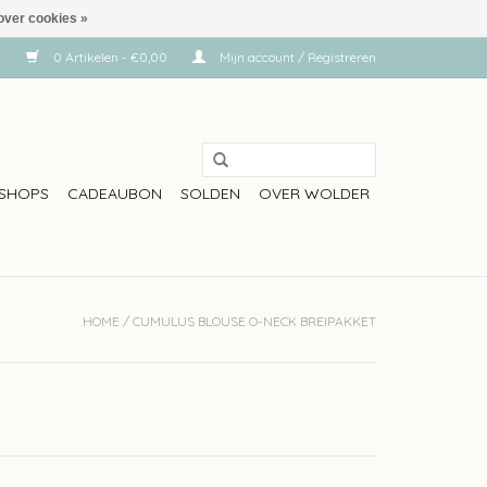
over cookies »
0 Artikelen - €0,00
Mijn account / Registreren
SHOPS
CADEAUBON
SOLDEN
OVER WOLDER
HOME
/
CUMULUS BLOUSE O-NECK BREIPAKKET