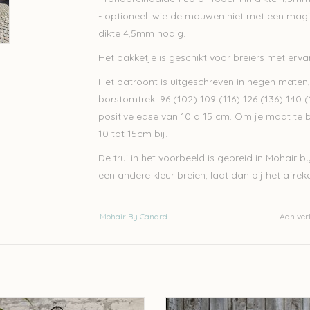
- optioneel: wie de mouwen niet met een magi
dikte 4,5mm nodig.
Het pakketje is geschikt voor breiers met ervar
Het patroont is uitgeschreven in negen maten
borstomtrek: 96 (102) 109 (116) 126 (136) 140
positive ease van 10 a 15 cm. Om je maat te b
10 tot 15cm bij.
De trui in het voorbeeld is gebreid in Mohair by
een andere kleur breien, laat dan bij het afre
Lace
je verkiest.
Mohair By Canard
Aan verl
Annell Mathilda breipakket
De Rerum Natura Helmi Breipa