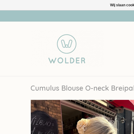
Wij slaan coo
Cumulus Blouse O-neck Breipa