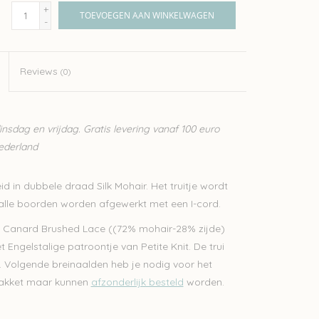
+
TOEVOEGEN AAN WINKELWAGEN
-
Reviews
(0)
sdag en vrijdag. Gratis levering vanaf 100 euro
Nederland
d in dubbele draad Silk Mohair. Het truitje wordt
alle boorden worden afgewerkt met een I-cord.
By Canard Brushed Lace ((72% mohair-28% zijde)
t Engelstalige patroontje van Petite Knit. De trui
. Volgende breinaalden heb je nodig voor het
t pakket maar kunnen
afzonderlijk besteld
worden.
m