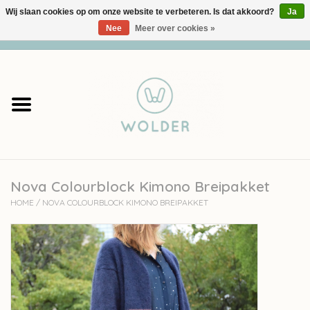
Wij slaan cookies op om onze website te verbeteren. Is dat akkoord?
Ja
Nee
Meer over cookies »
0 Artikelen - €0,00
Home
Garens
Pakketten
Nova Colourblock Kimono Breipakket
Accessoires
HOME
/
NOVA COLOURBLOCK KIMONO BREIPAKKET
workshops
Cadeaubon
Solden