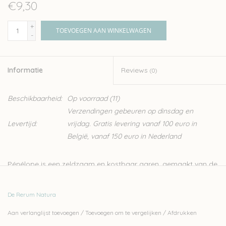
€9,30
+
TOEVOEGEN AAN WINKELWAGEN
-
Informatie
Reviews
(0)
Beschikbaarheid:
Op voorraad
(11)
Verzendingen gebeuren op dinsdag en
Levertijd:
vrijdag. Gratis levering vanaf 100 euro in
België, vanaf 150 euro in Nederland
Pénélope is een zeldzaam en kostbaar garen, gemaakt van de
prachtige Arles-merinovezels die biologisch wordt
geproduceerd in de buurt van Aureille in de Provence. Er werd
De Rerum Natura
een vleugje zijde toegevoegd wat zorgt voor een uitzonderlijk
Aan verlanglijst toevoegen
/
Toevoegen om te vergelijken
/
Afdrukken
elastische wol en een discrete satijnglas. Dit maakt het een