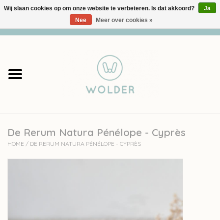
Wij slaan cookies op om onze website te verbeteren. Is dat akkoord?
Ja
Nee
Meer over cookies »
0 Artikelen - €0,00
Home
Garens
Pakketten
De Rerum Natura Pénélope - Cyprès
Accessoires
HOME
/
DE RERUM NATURA PÉNÉLOPE - CYPRÈS
workshops
Cadeaubon
Solden