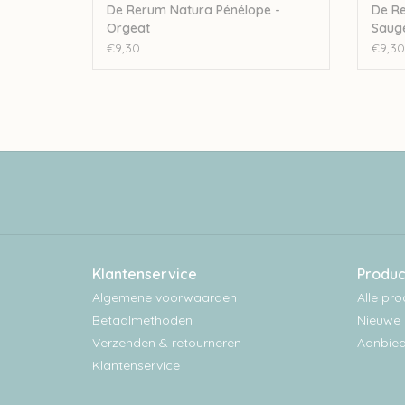
De Rerum Natura Pénélope -
De Re
Orgeat
Saug
€9,30
€9,30
Klantenservice
Produc
Algemene voorwaarden
Alle pr
Betaalmethoden
Nieuwe 
Verzenden & retourneren
Aanbied
Klantenservice