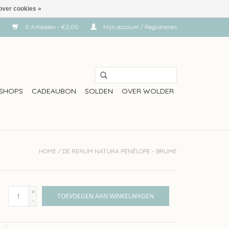
over cookies »
0 Artikelen - €0,00
Mijn account / Registreren
SHOPS
CADEAUBON
SOLDEN
OVER WOLDER
HOME
/
DE RERUM NATURA PÉNÉLOPE - BRUME
+
TOEVOEGEN AAN WINKELWAGEN
-