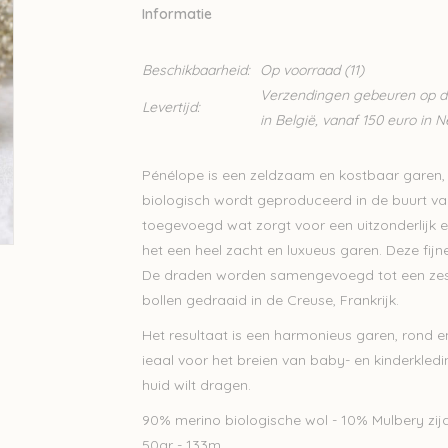
Informatie
Beschikbaarheid:
Op voorraad
(11)
Verzendingen gebeuren op din
Levertijd:
in België, vanaf 150 euro in 
Pénélope is een zeldzaam en kostbaar garen,
biologisch wordt geproduceerd in de buurt van 
toegevoegd wat zorgt voor een uitzonderlijk el
het een heel zacht en luxueus garen. Deze fij
De draden worden samengevoegd tot een zes
bollen gedraaid in de Creuse, Frankrijk.
Het resultaat is een harmonieus garen, rond en
ieaal voor het breien van baby- en kinderkledi
huid wilt dragen.
90% merino biologische wol - 10% Mulbery zij
50gr - 133m