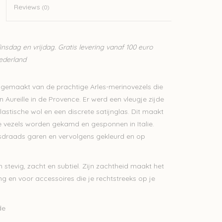
Reviews
(0)
sdag en vrijdag. Gratis levering vanaf 100 euro
Nederland
 gemaakt van de prachtige Arles-merinovezels die
Aureille in de Provence. Er werd een vleugje zijde
astische wol en een discrete satijnglas. Dit maakt
ne vezels worden gekamd en gesponnen in Italie.
draads garen en vervolgens gekleurd en op
 stevig, zacht en subtiel. Zijn zachtheid maakt het
ng en voor accessoires die je rechtstreeks op je
de