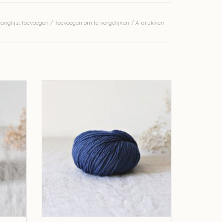
anglijst toevoegen
/
Toevoegen om te vergelijken
/
Afdrukken
erkelijke kleur.
tura
De Rerum Natura De Rerum Natura
Pénélope - Mésange
GEN
TOEVOEGEN AAN WINKELWAGEN