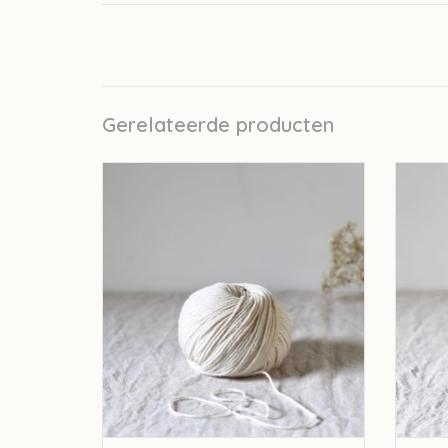
Gerelateerde producten
De Rerum Natura De Rerum Natura
De 
Pénélope - Orgeat
TOEVOEGEN AAN WINKELWAGEN
TO