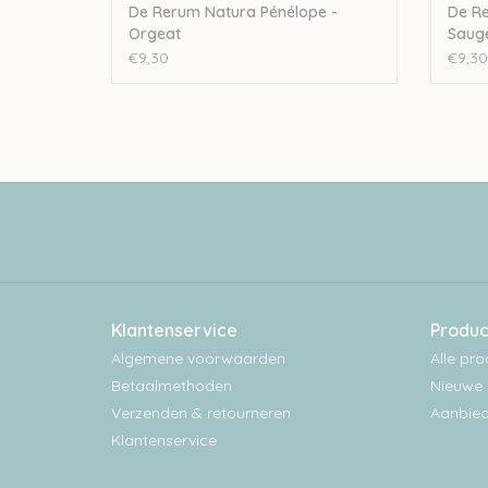
De Rerum Natura Pénélope -
De Re
Orgeat
Saug
€9,30
€9,30
Klantenservice
Produc
Algemene voorwaarden
Alle pr
Betaalmethoden
Nieuwe 
Verzenden & retourneren
Aanbied
Klantenservice