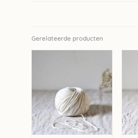
Gerelateerde producten
De Rerum Natura De Rerum Natura
De 
Pénélope - Orgeat
TOEVOEGEN AAN WINKELWAGEN
TO