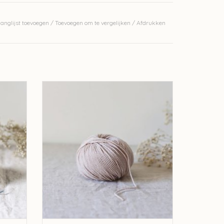
anglijst toevoegen
/
Toevoegen om te vergelijken
/
Afdrukken
erkelijke kleur.
tura
De Rerum Natura De Rerum Natura
Pénélope - Avoine
GEN
TOEVOEGEN AAN WINKELWAGEN