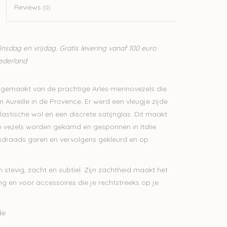
Reviews
(0)
sdag en vrijdag. Gratis levering vanaf 100 euro
Nederland
 gemaakt van de prachtige Arles-merinovezels die
Aureille in de Provence. Er werd een vleugje zijde
astische wol en een discrete satijnglas. Dit maakt
ne vezels worden gekamd en gesponnen in Italie.
draads garen en vervolgens gekleurd en op
 stevig, zacht en subtiel. Zijn zachtheid maakt het
ng en voor accessoires die je rechtstreeks op je
de