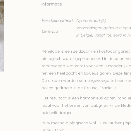
Informatie
Beschikbaarheid:
Op voorraad
(6)
Verzendingen gebeuren op din
Levertijd:
in België, vanaf 150 euro in 
Pénélope is een zeldzaam en kostbaar garen,
biologisch wordt geproduceerd in de buurt van 
toegevoegd wat zorgt voor een uitzonderlijk el
het een heel zacht en luxueus garen. Deze fij
De draden worden samengevoegd tot een zes
bollen gedraaid in de Creuse, Frankrijk.
Het resultaat is een harmonieus garen, rond en
ieaal voor het breien van baby- en kinderkledi
huid wilt dragen.
90% merino biologische wol - 10% Mulbery zij
50gr - 133m