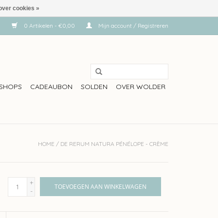
over cookies »
0 Artikelen - €0,00
Mijn account / Registreren
SHOPS
CADEAUBON
SOLDEN
OVER WOLDER
HOME
/
DE RERUM NATURA PÉNÉLOPE - CRÈME
+
TOEVOEGEN AAN WINKELWAGEN
-