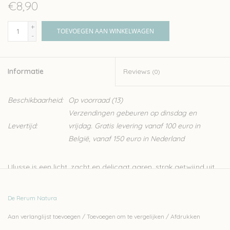
€8,90
+
TOEVOEGEN AAN WINKELWAGEN
-
Informatie
Reviews
(0)
Beschikbaarheid:
Op voorraad
(13)
Verzendingen gebeuren op dinsdag en
Levertijd:
vrijdag. Gratis levering vanaf 100 euro in
België, vanaf 150 euro in Nederland
Ulysse is een licht, zacht en delicaat garen, strak getwijnd uit
twee draden. Het is zowel perfect voor fair-isle en kleuren
breiwerk als voor kabels en ajour patronen.
De Rerum Natura
Ulysse is een garen met een mengeling van wol van de witte
Aan verlanglijst toevoegen
/
Toevoegen om te vergelijken
/
Afdrukken
Franse Merino D'Arles schapen en zwarte Portugese Merino