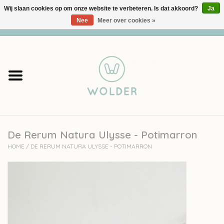
Wij slaan cookies op om onze website te verbeteren. Is dat akkoord?
Ja
Nee
Meer over cookies »
0 Artikelen - €0,00
Home
Garens
Pakketten
De Rerum Natura Ulysse - Potimarron
Accessoires
HOME
/
DE RERUM NATURA ULYSSE - POTIMARRON
workshops
Cadeaubon
Solden