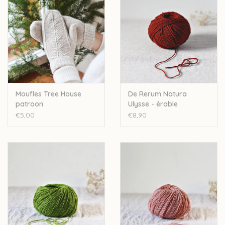
Moufles Tree House
De Rerum Natura
patroon
Ulysse - érable
€5,00
€8,90