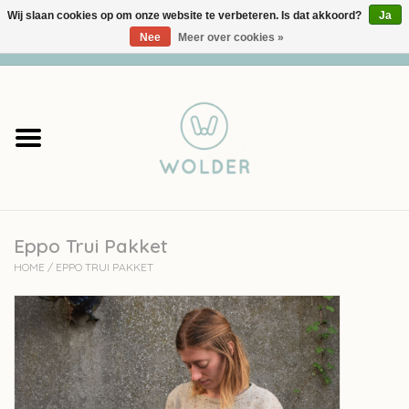
Wij slaan cookies op om onze website te verbeteren. Is dat akkoord?
Ja
Nee
Meer over cookies »
0 Artikelen - €0,00
Home
Garens
Pakketten
Eppo Trui Pakket
Accessoires
HOME
/
EPPO TRUI PAKKET
workshops
Cadeaubon
Solden