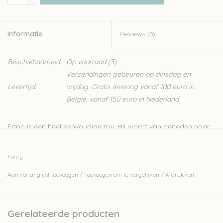
Informatie
Reviews
(0)
Beschikbaarheid:
Op voorraad
(3)
Verzendingen gebeuren op dinsdag en
Levertijd:
vrijdag. Gratis levering vanaf 100 euro in
België, vanaf 150 euro in Nederland
Eppo is een heel eenvoudige trui. Hij wordt van beneden naar
boven gebreid in aparte panden die daarna in elkaar genaaid
worden. Ideaal voor wie nog nooit een trui gebreid heeft, maar
Fonty
ook wanneer je gewoon zin hebt om een mooie makkelijke trui
Aan verlanglijst toevoegen
/
Toevoegen om te vergelijken
/
Afdrukken
te breien, zonder meer. Door het zachte tweed-garen krijg je
toch een heel leuk resultaat. De trui is wat oversized, zodat je
er lekker in kunt wegkruipen.
Gerelateerde producten
In het breipakket zitten afhankelijk van de maat 9, 10 of 11