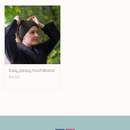
bollen Super Tweed van Fonty in kleur naar keuze en het
Nederlandstalige patroon. De trui wordt gebreid met
breinaalden 3,5mm en 4mm en een rondbreinaald 3,5mm van
40cm. Deze zitten niet in het pakket maar kunnen
afzonderlijk
aangekocht
worden.
De trui op de voorbeeldfoto is een small, gebreid in kleur 01. Als
je de trui graag in een ander kleur
Super Tweed
breit kan je bij
het afrekenen bij 'opmerkingen' laten weten welk kleur je
verkiest. Let op: de kleur op beeld kan afwijken van de
Easy peasy hoofdband
werkelijke kleur.
€4,50