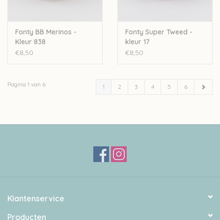
Fonty BB Merinos -
Fonty Super Tweed -
Kleur 838
kleur 17
€8,50
€8,50
Pagina 1 van 6
1
2
3
4
5
6
Klantenservice
Producten