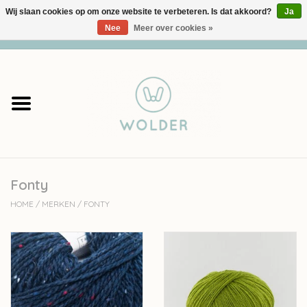
Wij slaan cookies op om onze website te verbeteren. Is dat akkoord?
Ja
Nee
Meer over cookies »
0 Artikelen - €0,00
Home
Garens
Pakketten
Fonty
Accessoires
HOME
/
MERKEN
/
FONTY
workshops
Cadeaubon
Solden