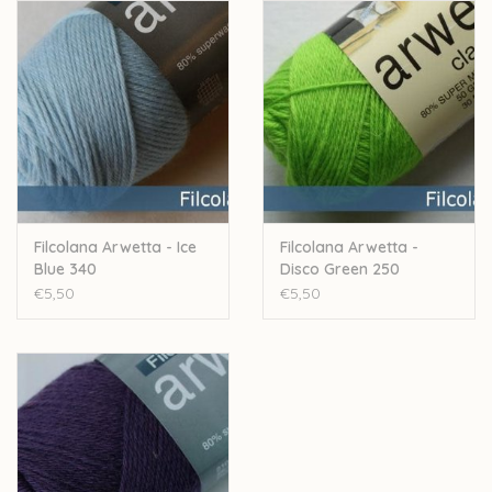
Stekenverhouding: 28 a 32 steken voor 10cm
Machinewasbaar
Let op: de kleur op beeld kan afwijken van de werkelijke kleur.
Filcolana Arwetta - Ice
Filcolana Arwetta -
Blue 340
Disco Green 250
€5,50
€5,50