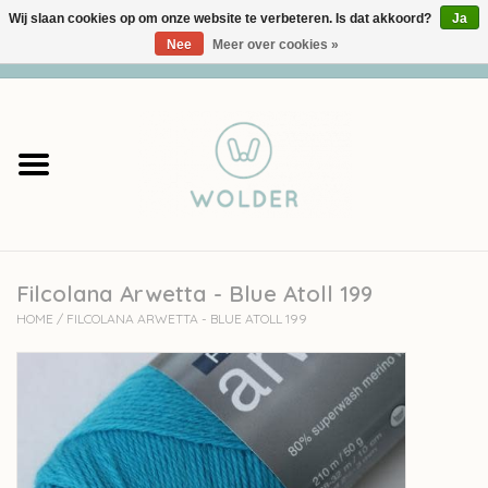
Wij slaan cookies op om onze website te verbeteren. Is dat akkoord?
Ja
Nee
Meer over cookies »
0 Artikelen - €0,00
Home
Garens
Pakketten
Filcolana Arwetta - Blue Atoll 199
Accessoires
HOME
/
FILCOLANA ARWETTA - BLUE ATOLL 199
workshops
Cadeaubon
Solden