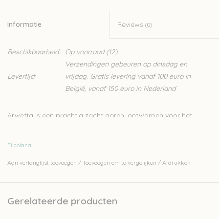
Informatie
Reviews
(0)
Beschikbaarheid:
Op voorraad
(12)
Verzendingen gebeuren op dinsdag en
Levertijd:
vrijdag. Gratis levering vanaf 100 euro in
België, vanaf 150 euro in Nederland
Arwetta is een prachtig zacht garen, ontworpen voor het
breien van kinder- en babykleding. Het is een merino garen
waardoor het heel zacht is, en door de 20% nylon is hij heel
Filcolana
stevig. Dit zorgt er ook voor dat Arwetta een ideaal
Aan verlanglijst toevoegen
/
Toevoegen om te vergelijken
/
Afdrukken
sokkengaren is.
80% merinowol (superwash) en 20% nylon
4ply
Gerelateerde producten
50gr - 210m
naalden: 2,5-3mm