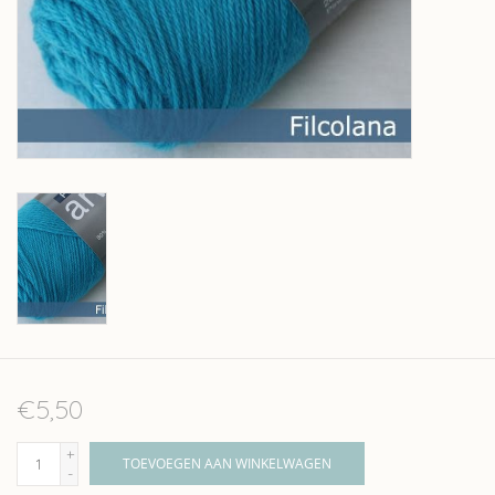
Over wolder
€5,50
+
TOEVOEGEN AAN WINKELWAGEN
-