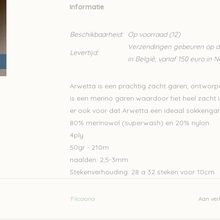
Informatie
Beschikbaarheid:
Op voorraad
(12)
Verzendingen gebeuren op din
Levertijd:
in België, vanaf 150 euro in 
Arwetta is een prachtig zacht garen, ontworpe
is een merino garen waardoor het heel zacht is,
er ook voor dat Arwetta een ideaal sokkengar
80% merinowol (superwash) en 20% nylon
4ply
50gr - 210m
naalden: 2,5-3mm
Stekenverhouding: 28 a 32 steken voor 10cm
Machinewasbaar
Filcolana
Aan verl
Let op: de kleur op beeld kan afwijken van de w