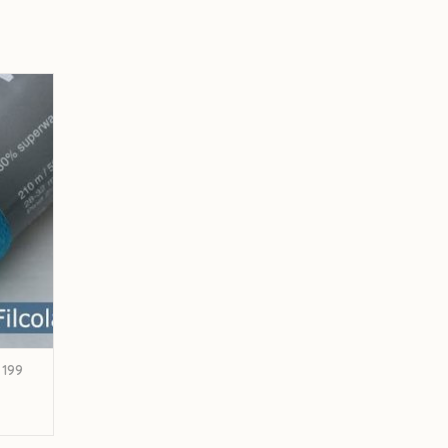
toll 199
GEN
 199