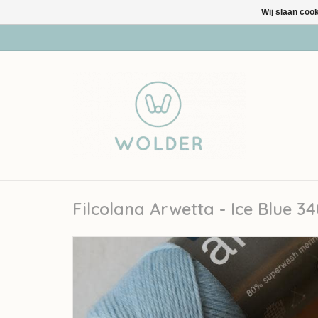
Wij slaan coo
Filcolana Arwetta - Ice Blue 34