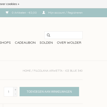
over cookies »
0 Artikelen - €0,00
Mijn account / Registreren
SHOPS
CADEAUBON
SOLDEN
OVER WOLDER
HOME
/
FILCOLANA ARWETTA - ICE BLUE 340
+
TOEVOEGEN AAN WINKELWAGEN
-