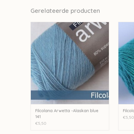
Gerelateerde producten
Filcolana Filcolana Arwetta -Alaskan blue
Filcol
141
TO
TOEVOEGEN AAN WINKELWAGEN
Filcolana Arwetta -Alaskan blue
Filco
141
€5,50
€5,50