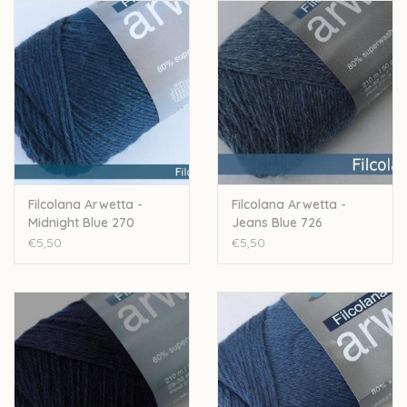
Stekenverhouding: 28 a 32 steken voor 10cm
Machinewasbaar
Let op: de kleur op beeld kan afwijken van de werkelijke kleur.
Filcolana Arwetta -
Filcolana Arwetta -
Midnight Blue 270
Jeans Blue 726
€5,50
€5,50