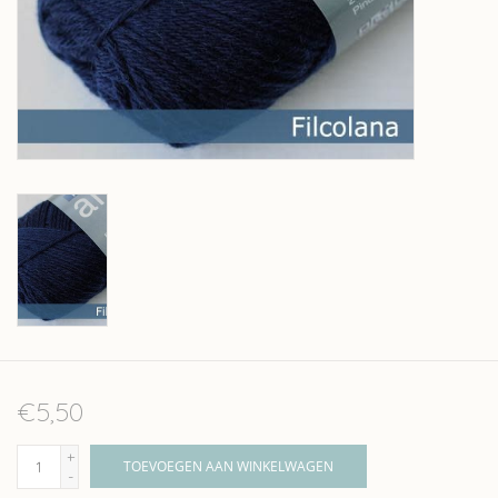
Over wolder
€5,50
+
TOEVOEGEN AAN WINKELWAGEN
-