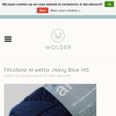
Wij slaan cookies op om onze website te verbeteren. Is dat akkoord?
Ja
Nee
Meer over cookies »
0 Artikelen - €0,00
Home
Garens
Pakketten
Filcolana Arwetta -Navy Blue 145
Accessoires
HOME
/
FILCOLANA ARWETTA -NAVY BLUE 145
workshops
Cadeaubon
Solden