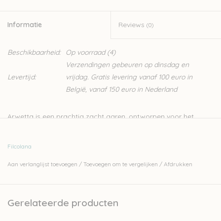
Informatie
Reviews
(0)
Beschikbaarheid:
Op voorraad
(4)
Verzendingen gebeuren op dinsdag en
Levertijd:
vrijdag. Gratis levering vanaf 100 euro in
België, vanaf 150 euro in Nederland
Arwetta is een prachtig zacht garen, ontworpen voor het
breien van kinder- en babykleding. Het is een merino garen
waardoor het heel zacht is, en door de 20% nylon is hij heel
Filcolana
stevig. Dit zorgt er ook voor dat Arwetta een ideaal
Aan verlanglijst toevoegen
/
Toevoegen om te vergelijken
/
Afdrukken
sokkengaren is.
80% merinowol (superwash) en 20% nylon
4ply
Gerelateerde producten
50gr - 210m
naalden: 2,5-3mm